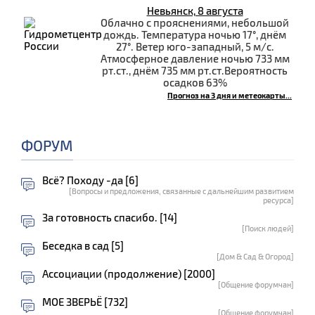
Невьянск, 8 августа
Облачно с прояснениями, небольшой
дождь. Температура ночью 17°, днём
27°. Ветер юго-западный, 5 м/с.
Атмосферное давление ночью 733 мм
рт.ст., днём 735 мм рт.ст.Вероятность
осадков 63%
Прогноз на 3 дня и метеокарты...
ФОРУМ
Всё? Походу -да [6]
[Вопросы и предложения, связанные с дальнейшим развитием
ресурса]
За готовность спасибо. [14]
[Поиск людей]
Беседка в сад [5]
[Дом & Сад & Огород]
Ассоциации (продолжение) [2000]
[Общение форумчан]
МОЕ ЗВЕРЬЁ [732]
[Общение форумчан]