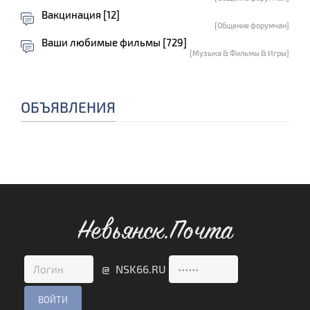
Вакцинация [12]
[Общение форумчан]
Ваши любимые фильмы [729]
[Музыка & Фильмы & Игры]
ОБЪЯВЛЕНИЯ
Невьянск.Почта
@ NSK66.RU