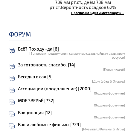
739 мм рт.ст., днём 738 мм
рт.ст.Вероятность осадков 62%
Прогноз на 3 дня и метеокарты...
ФОРУМ
Всё? Походу -да [6]
[Вопросы и предложения, связанные с дальнейшим развитием
ресурса]
За готовность спасибо. [14]
[Поиск людей]
Беседка в сад [5]
[Дом & Сад & Огород]
Ассоциации (продолжение) [2000]
[Общение форумчан]
МОЕ ЗВЕРЬЁ [732]
[Общение форумчан]
Вакцинация [12]
[Общение форумчан]
Ваши любимые фильмы [729]
[Музыка & Фильмы & Игры]