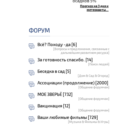
осадков 5%
Прогноз на 3 дня и
метеокарты...
ФОРУМ
Всё? Походу -да [6]
[Вопросы и предложения, связанные с
дальнейшим развитием ресурса]
За готовность спасибо. [14]
[Поиск людей]
Беседка в сад [5]
[Дом & Сад & Огород]
Ассоциации (продолжение) [2000]
[Общение форумчан]
МОЕ ЗВЕРЬЁ [732]
[Общение форумчан]
Вакцинация [12]
[Общение форумчан]
Ваши любимые фильмы [729]
[Музыка & Фильмы & Игры]