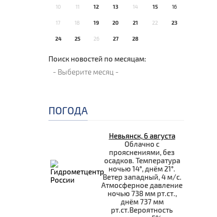
10
11
12
13
14
15
16
17
18
19
20
21
22
23
24
25
26
27
28
Поиск новостей по месяцам:
ПОГОДА
Невьянск, 6 августа
Облачно с
прояснениями, без
осадков. Температура
ночью 14°, днём 21°.
Ветер западный, 4 м/с.
Атмосферное давление
ночью 738 мм рт.ст.,
днём 737 мм
рт.ст.Вероятность