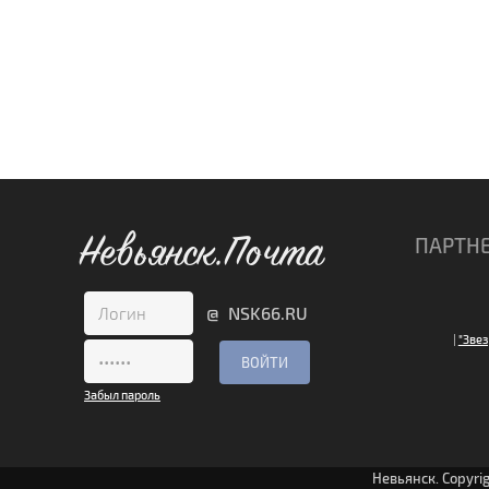
Невьянск.Почта
ПАРТН
@ NSK66.RU
|
"Звез
Забыл пароль
Невьянск. Copyri