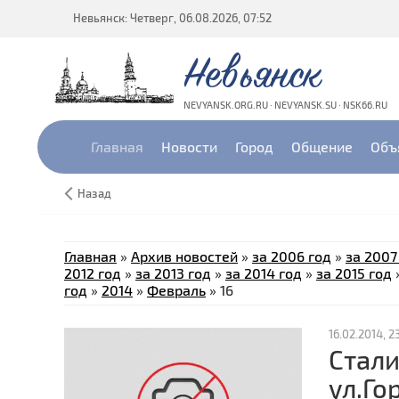
Невьянск: Четверг, 06.08.2026, 07:52
Невьянск
NEVYANSK.ORG.RU · NEVYANSK.SU · NSK66.RU
Главная
Новости
Город
Общение
Объ
Назад
Главная
»
Архив новостей
»
за 2006 год
»
за 2007
2012 год
»
за 2013 год
»
за 2014 год
»
за 2015 год
год
»
2014
»
Февраль
»
16
16.02.2014, 23
Стали
ул.Го