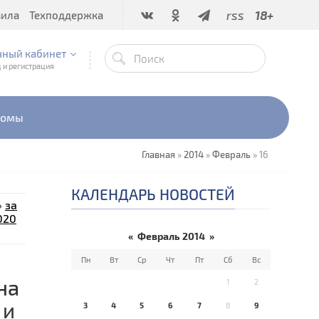
rss
18+
вила
Техподдержка
чный кабинет
 и регистрация
бомы
Главная
»
2014
»
Февраль
»
16
КАЛЕНДАРЬ НОВОСТЕЙ
»
за
020
«
Февраль 2014
»
Пн
Вт
Ср
Чт
Пт
Сб
Вс
на
1
2
 и
3
4
5
6
7
8
9