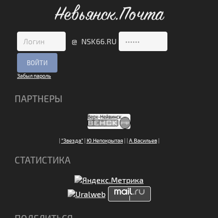
Невьянск.Почта
@ NSK66.RU
Забыл пароль
ПАРТНЕРЫ
|
"Звезда"
|
Ю.Непокрытая
|
|
А.Васильев
|
СТАТИСТИКА