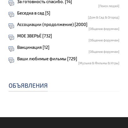
За готовность спасибо. [14]
[Поиск людей]
Беседка в сад [5]
[Дом & Сад & Огород]
Ассоциации (продолжение) [2000]
[Общение форумчан]
МОЕ ЗВЕРЬЁ [732]
[Общение форумчан]
Вакцинация [12]
[Общение форумчан]
Ваши любимые фильмы [729]
[Музыка & Фильмы & Игры]
ОБЪЯВЛЕНИЯ