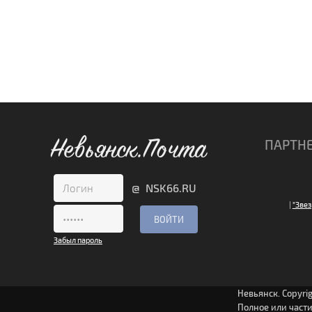
Невьянск.Почта
ПАРТН
@ NSK66.RU
|
"Звез
Забыл пароль
Невьянск. Copyri
Полное или част