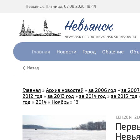
Невьянск: Пятница, 07.08.2026, 18:44
Невьянск
NEVYANSK.ORG.RU · NEVYANSK.SU · NSK66.RU
Главная
Новости
Город
Общение
Объ
Назад
Главная
»
Архив новостей
»
за 2006 год
»
за 2007
2012 год
»
за 2013 год
»
за 2014 год
»
за 2015 год
год
»
2014
»
Ноябрь
»
13
13.11.2014, 21:
Первы
Невь