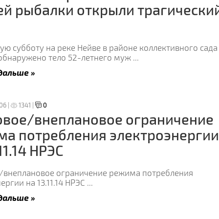
й рыбалки открыли трагически
ю субботу на реке Нейве в районе коллективного сада
 обнаружено тело 52-летнего муж
...
дальше »
:06 |
1341 |
0
овое/внеплановое ограничение
ма потребления электроэнергии
11.14 НРЭС
/внеплановое ограничение режима потребления
ергии на 13.11.14 НРЭС
...
дальше »