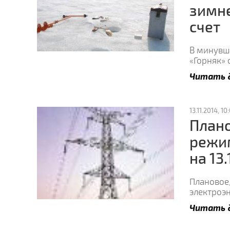
зимне
счет
В минувшу
«Горняк»
Читать 
13.11.2014, 10
План
режи
на 13.
Плановое
электроэн
Читать 