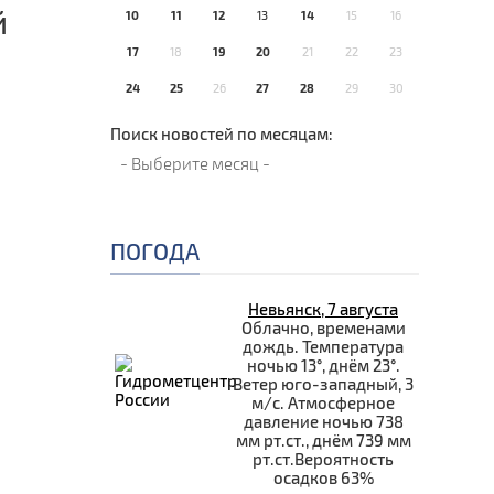
й
10
11
12
13
14
15
16
17
18
19
20
21
22
23
24
25
26
27
28
29
30
Поиск новостей по месяцам:
ПОГОДА
Невьянск, 7 августа
Облачно, временами
дождь. Температура
ночью 13°, днём 23°.
Ветер юго-западный, 3
м/с. Атмосферное
давление ночью 738
мм рт.ст., днём 739 мм
рт.ст.Вероятность
осадков 63%