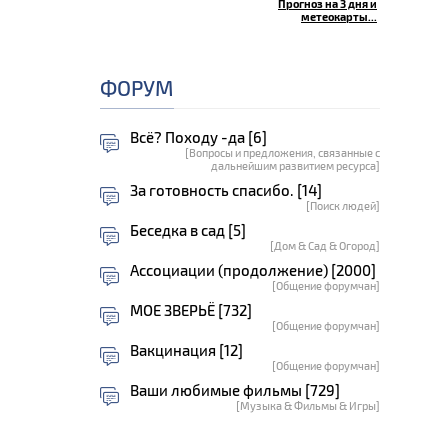
Прогноз на 3 дня и
метеокарты...
ФОРУМ
Всё? Походу -да [6]
[Вопросы и предложения, связанные с
дальнейшим развитием ресурса]
За готовность спасибо. [14]
[Поиск людей]
Беседка в сад [5]
[Дом & Сад & Огород]
Ассоциации (продолжение) [2000]
[Общение форумчан]
МОЕ ЗВЕРЬЁ [732]
[Общение форумчан]
Вакцинация [12]
[Общение форумчан]
Ваши любимые фильмы [729]
[Музыка & Фильмы & Игры]