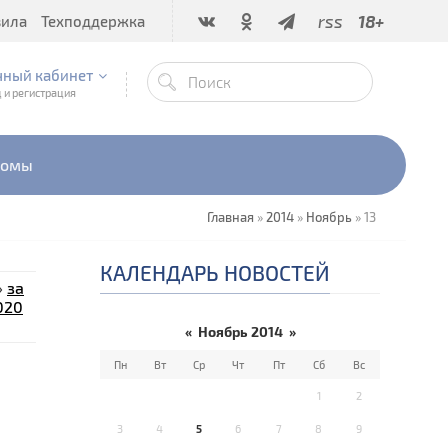
rss
18+
вила
Техподдержка
чный кабинет
 и регистрация
бомы
Главная
»
2014
»
Ноябрь
»
13
КАЛЕНДАРЬ НОВОСТЕЙ
»
за
020
«
Ноябрь 2014
»
Пн
Вт
Ср
Чт
Пт
Сб
Вс
1
2
3
4
5
6
7
8
9