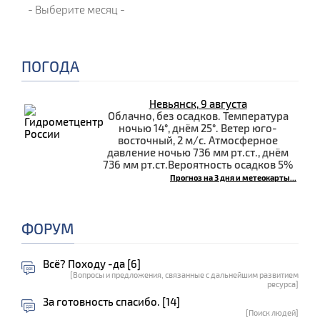
ПОГОДА
Невьянск, 9 августа
Облачно, без осадков. Температура
ночью 14°, днём 25°. Ветер юго-
восточный, 2 м/с. Атмосферное
давление ночью 736 мм рт.ст., днём
736 мм рт.ст.Вероятность осадков 5%
Прогноз на 3 дня и метеокарты...
ФОРУМ
Всё? Походу -да [6]
[Вопросы и предложения, связанные с дальнейшим развитием
ресурса]
За готовность спасибо. [14]
[Поиск людей]