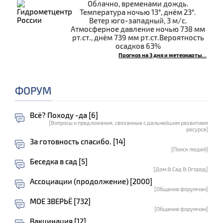
Облачно, временами дождь.
Температура ночью 13°, днём 23°.
Ветер юго-западный, 3 м/с.
Атмосферное давление ночью 738 мм
рт.ст., днём 739 мм рт.ст.Вероятность
осадков 63%
Прогноз на 3 дня и метеокарты...
ФОРУМ
Всё? Походу -да [6]
[Вопросы и предложения, связанные с дальнейшим развитием
ресурса]
За готовность спасибо. [14]
[Поиск людей]
Беседка в сад [5]
[Дом & Сад & Огород]
Ассоциации (продолжение) [2000]
[Общение форумчан]
МОЕ ЗВЕРЬЁ [732]
[Общение форумчан]
Вакцинация [12]