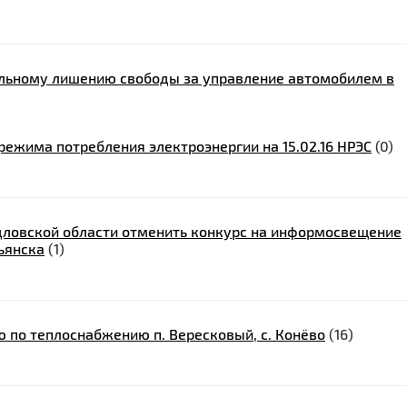
альному лишению свободы за управление автомобилем в
ежима потребления электроэнергии на 15.02.16 НРЭС
(0)
дловской области отменить конкурс на информосвещение
ьянска
(1)
по теплоснабжению п. Вересковый, с. Конёво
(16)