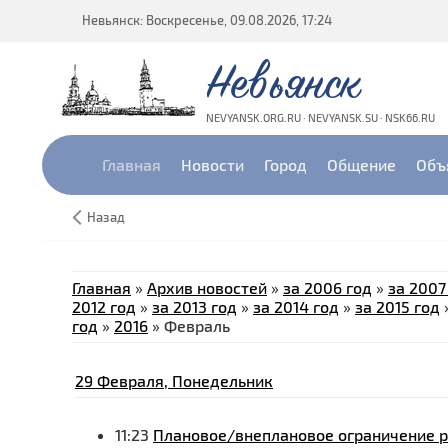
Невьянск: Воскресенье, 09.08.2026, 17:24
Невьянск
NEVYANSK.ORG.RU · NEVYANSK.SU · NSK66.RU
Главная
Новости
Город
Общение
Объ
Назад
Главная
»
Архив новостей
»
за 2006 год
»
за 2007
2012 год
»
за 2013 год
»
за 2014 год
»
за 2015 год
год
»
2016
»
Февраль
29 Февраля, Понедельник
11:23
Плановое/внеплановое ограничение р