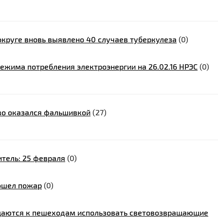
округе вновь выявлено 40 случаев туберкулеза
(0)
ежима потребления электроэнергии на 26.02.16 НРЭС
(0)
во оказался фальшивкой
(27)
тель: 25 февраля
(0)
зошел пожар
(0)
щаются к пешеходам использовать световозвращающие