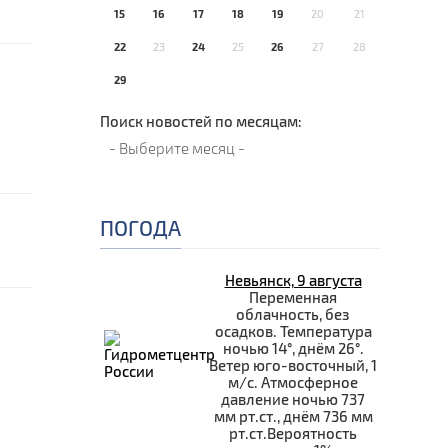
15
16
17
18
19
20
21
22
23
24
25
26
27
28
29
Поиск новостей по месяцам:
ПОГОДА
Невьянск, 9 августа
Переменная
облачность, без
осадков. Температура
ночью 14°, днём 26°.
Ветер юго-восточный, 1
м/с. Атмосферное
давление ночью 737
мм рт.ст., днём 736 мм
рт.ст.Вероятность