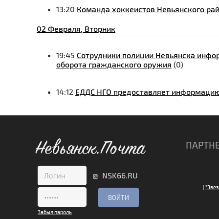
13:20
Команда хоккеистов Невьянского ра
02 Февраля, Вторник
19:45
Сотрудники полиции Невьянска инфор
оборота гражданского оружия
(0)
14:12
ЕДДС НГО предоставляет информацию 
Невьянск.Почта
ПАРТН
@ NSK66.RU
|
"Звез
Забыл пароль