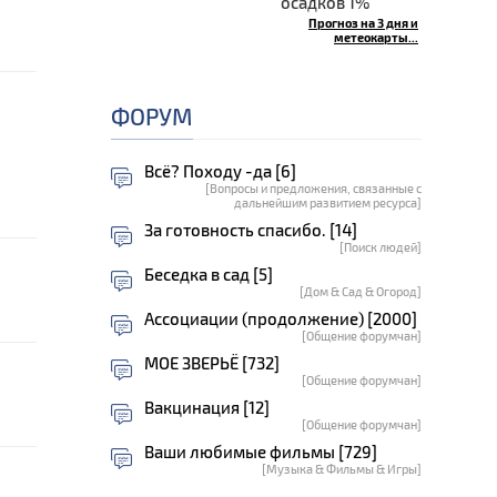
осадков 1%
Прогноз на 3 дня и
метеокарты...
ФОРУМ
Всё? Походу -да [6]
[Вопросы и предложения, связанные с
дальнейшим развитием ресурса]
За готовность спасибо. [14]
[Поиск людей]
Беседка в сад [5]
[Дом & Сад & Огород]
Ассоциации (продолжение) [2000]
[Общение форумчан]
МОЕ ЗВЕРЬЁ [732]
[Общение форумчан]
Вакцинация [12]
[Общение форумчан]
Ваши любимые фильмы [729]
[Музыка & Фильмы & Игры]