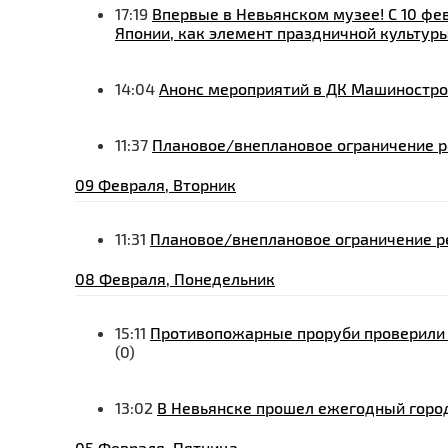
17:19
Впервые в Невьянском музее! С 10 фе
Японии, как элемент праздничной культур
14:04
Анонс мероприятий в ДК Машиностро
11:37
Плановое/внеплановое ограничение ре
09 Февраля, Вторник
11:31
Плановое/внеплановое ограничение ре
08 Февраля, Понедельник
15:11
Противопожарные проруби проверили 
(0)
13:02
В Невьянске прошел ежегодный горо
05 Февраля, Пятница