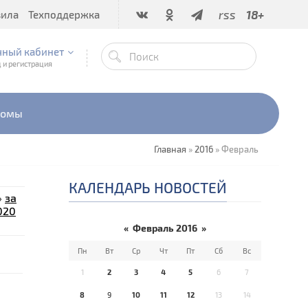
rss
18+
вила
Техподдержка
чный кабинет
 и регистрация
бомы
Главная
»
2016
»
Февраль
КАЛЕНДАРЬ НОВОСТЕЙ
»
за
020
«
Февраль 2016
»
Пн
Вт
Ср
Чт
Пт
Сб
Вс
1
2
3
4
5
6
7
8
9
10
11
12
13
14