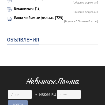
[Общение форумчан]
Вакцинация [12]
[Общение форумчан]
Ваши любимые фильмы [729]
[Музыка & Фильмы & Игры]
ОБЪЯВЛЕНИЯ
Невьянск.Почта
@ NSK66.RU