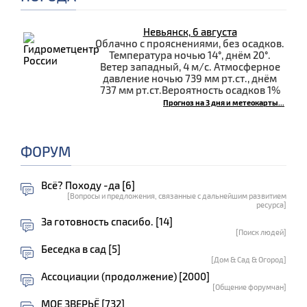
Невьянск, 6 августа
Облачно с прояснениями, без осадков.
Температура ночью 14°, днём 20°.
Ветер западный, 4 м/с. Атмосферное
давление ночью 739 мм рт.ст., днём
737 мм рт.ст.Вероятность осадков 1%
Прогноз на 3 дня и метеокарты...
ФОРУМ
Всё? Походу -да [6]
[Вопросы и предложения, связанные с дальнейшим развитием
ресурса]
За готовность спасибо. [14]
[Поиск людей]
Беседка в сад [5]
[Дом & Сад & Огород]
Ассоциации (продолжение) [2000]
[Общение форумчан]
МОЕ ЗВЕРЬЁ [732]