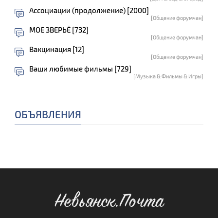
Ассоциации (продолжение) [2000]
[Общение форумчан]
МОЕ ЗВЕРЬЁ [732]
[Общение форумчан]
Вакцинация [12]
[Общение форумчан]
Ваши любимые фильмы [729]
[Музыка & Фильмы & Игры]
ОБЪЯВЛЕНИЯ
Невьянск.Почта