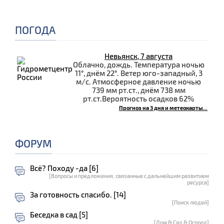
ПОГОДА
Невьянск, 7 августа
Облачно, дождь. Температура ночью
11°, днём 22°. Ветер юго-западный, 3
м/с. Атмосферное давление ночью
739 мм рт.ст., днём 738 мм
рт.ст.Вероятность осадков 62%
Прогноз на 3 дня и метеокарты...
ФОРУМ
Всё? Походу -да [6]
[Вопросы и предложения, связанные с дальнейшим развитием
ресурса]
За готовность спасибо. [14]
[Поиск людей]
Беседка в сад [5]
[Дом & Сад & Огород]