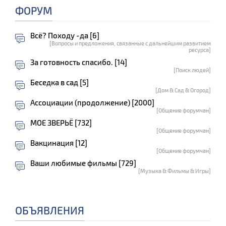
ФОРУМ
Всё? Походу -да [6]
[Вопросы и предложения, связанные с дальнейшим развитием
ресурса]
За готовность спасибо. [14]
[Поиск людей]
Беседка в сад [5]
[Дом & Сад & Огород]
Ассоциации (продолжение) [2000]
[Общение форумчан]
МОЕ ЗВЕРЬЁ [732]
[Общение форумчан]
Вакцинация [12]
[Общение форумчан]
Ваши любимые фильмы [729]
[Музыка & Фильмы & Игры]
ОБЪЯВЛЕНИЯ