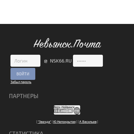
Невьянск.Почта
@ NSK66.RU
Забыл пароль
ПАРТНЕРЫ
|
"Звезда"
|
Ю.Непокрытая
|
|
А.Васильев
|
СТАТИСТИКА