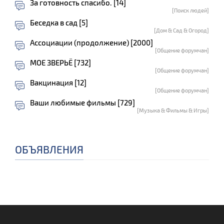
За готовность спасибо. [14]
[Поиск людей]
Беседка в сад [5]
[Дом & Сад & Огород]
Ассоциации (продолжение) [2000]
[Общение форумчан]
МОЕ ЗВЕРЬЁ [732]
[Общение форумчан]
Вакцинация [12]
[Общение форумчан]
Ваши любимые фильмы [729]
[Музыка & Фильмы & Игры]
ОБЪЯВЛЕНИЯ