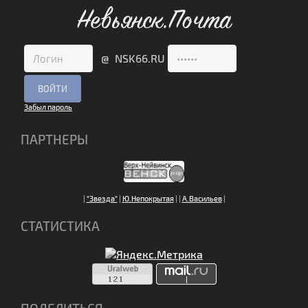
Невьянск.Почта
@ NSK66.RU
Забыл пароль
ПАРТНЕРЫ
|
"Звезда"
|
Ю.Непокрытая
|
|
А.Васильев
|
СТАТИСТИКА