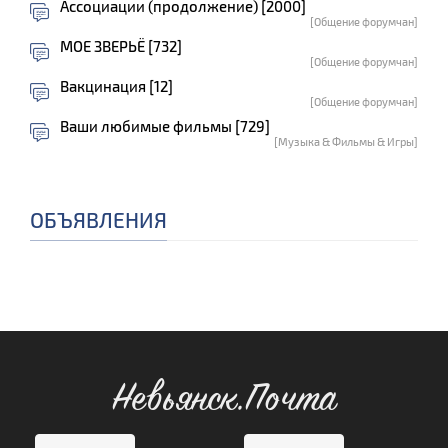
Ассоциации (продолжение) [2000]
[Общение форумчан]
МОЕ ЗВЕРЬЁ [732]
[Общение форумчан]
Вакцинация [12]
[Общение форумчан]
Ваши любимые фильмы [729]
[Музыка & Фильмы & Игры]
ОБЪЯВЛЕНИЯ
Невьянск.Почта