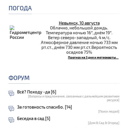
ПОГОДА
Невьянск, 10 августа
Облачно, небольшой дождь.
Температура ночью 16°, днём 19°.
Ветер северо-западный, 4 м/с.
Атмосферное давление ночью 733 мм
рт.ст., днём 730 мм рт.ст.Вероятность
осадков 75%
Прогноз на 3 дня и метеокарты...
ФОРУМ
Всё? Походу -да [6]
[Вопросы и предложения, связанные с дальнейшим развитием
ресурса]
За готовность спасибо. [14]
[Поиск людей]
Беседка в сад [5]
[Дом & Сад & Огород]