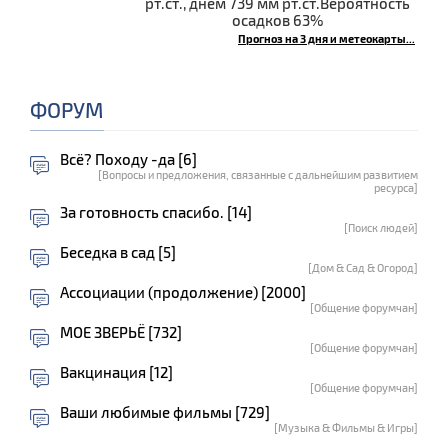
рт.ст., днём 739 мм рт.ст.Вероятность
осадков 63%
Прогноз на 3 дня и метеокарты...
ФОРУМ
Всё? Походу -да [6]
[Вопросы и предложения, связанные с дальнейшим развитием
ресурса]
За готовность спасибо. [14]
[Поиск людей]
Беседка в сад [5]
[Дом & Сад & Огород]
Ассоциации (продолжение) [2000]
[Общение форумчан]
МОЕ ЗВЕРЬЁ [732]
[Общение форумчан]
Вакцинация [12]
[Общение форумчан]
Ваши любимые фильмы [729]
[Музыка & Фильмы & Игры]