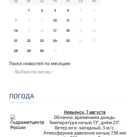
Пн
Вт
Ср
Чт
Пт
Сб
Вс
1
2
3
4
5
6
7
8
9
10
11
12
13
14
15
16
17
18
19
20
21
22
23
24
25
26
27
28
29
30
31
Поиск новостей по месяцам:
ПОГОДА
Невьянск, 7 августа
Облачно, временами дождь.
Температура ночью 13°, днём 23°.
Ветер юго-западный, 3 м/с.
Атмосферное давление ночью 738 мм