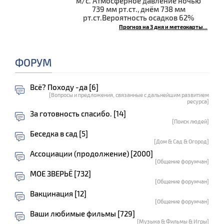
м/с. Атмосферное давление ночью
739 мм рт.ст., днём 738 мм
рт.ст.Вероятность осадков 62%
Прогноз на 3 дня и метеокарты...
ФОРУМ
Всё? Походу -да [6]
[Вопросы и предложения, связанные с дальнейшим развитием
ресурса]
За готовность спасибо. [14]
[Поиск людей]
Беседка в сад [5]
[Дом & Сад & Огород]
Ассоциации (продолжение) [2000]
[Общение форумчан]
МОЕ ЗВЕРЬЁ [732]
[Общение форумчан]
Вакцинация [12]
[Общение форумчан]
Ваши любимые фильмы [729]
[Музыка & Фильмы & Игры]