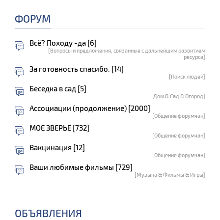
ФОРУМ
Всё? Походу -да [6]
[Вопросы и предложения, связанные с дальнейшим развитием
ресурса]
За готовность спасибо. [14]
[Поиск людей]
Беседка в сад [5]
[Дом & Сад & Огород]
Ассоциации (продолжение) [2000]
[Общение форумчан]
МОЕ ЗВЕРЬЁ [732]
[Общение форумчан]
Вакцинация [12]
[Общение форумчан]
Ваши любимые фильмы [729]
[Музыка & Фильмы & Игры]
ОБЪЯВЛЕНИЯ