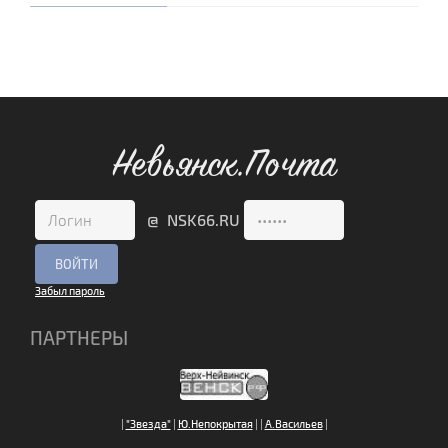
Невьянск.Почта
@ NSK66.RU
Забыл пароль
ПАРТНЕРЫ
|
"Звезда"
|
Ю.Непокрытая
|
|
А.Васильев
|