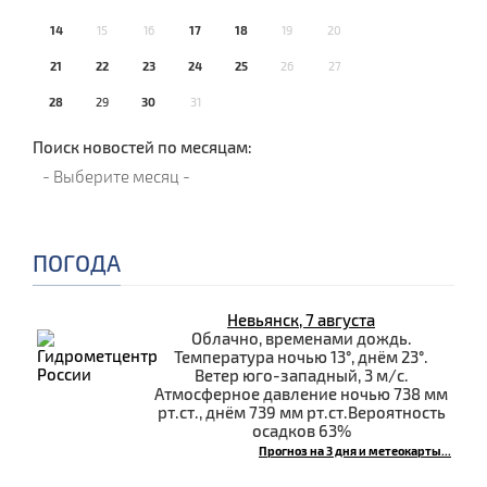
14
15
16
17
18
19
20
21
22
23
24
25
26
27
28
29
30
31
Поиск новостей по месяцам:
ПОГОДА
Невьянск, 7 августа
Облачно, временами дождь.
Температура ночью 13°, днём 23°.
Ветер юго-западный, 3 м/с.
Атмосферное давление ночью 738 мм
рт.ст., днём 739 мм рт.ст.Вероятность
осадков 63%
Прогноз на 3 дня и метеокарты...