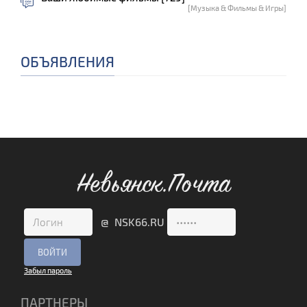
[Музыка & Фильмы & Игры]
ОБЪЯВЛЕНИЯ
Невьянск.Почта
@ NSK66.RU
Забыл пароль
ПАРТНЕРЫ