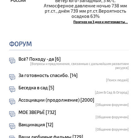
Ветер юго-западный, 3 м/с.
Атмосферное давление ночью 738 мм
рт.ст., днём 739 мм рт.ст.Вероятность
осадков 63%
Прогноз на 3 дня и метеокарты...
ФОРУМ
Всё? Походу -да [6]
[Вопросы и предложения, связанные с дальнейшим развитием
ресурса]
За готовность спасибо. [14]
[Поиск людей]
Беседка в сад [5]
[Дом & Сад & Огород]
Ассоциации (продолжение) [2000]
[Общение форумчан]
МОЕ ЗВЕРЬЁ [732]
[Общение форумчан]
Вакцинация [12]
[Общение форумчан]
Ваши любимые фильмы [729]