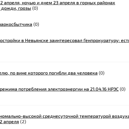
 апреля, ночью и днем 23 апреля в горных районах
 дожди, грозы
(0)
наркосбытчика
(0)
стройки в Невьянске заинтересовал Генпрокуратуру: ест
лю, по вине которого погибли два человека
(0)
ежима потребления электроэнергии на 21.04.16 НРЭС
(0)
аномально-высокой среднесуточной температурой воздух
22 апреля
(2)