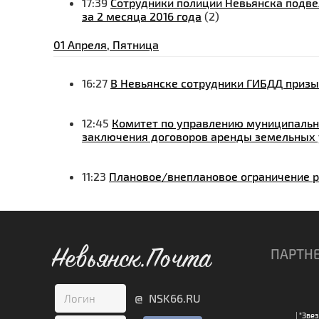
17:39
Сотрудники полиции Невьянска подве
за 2 месяца 2016 года
(2)
01 Апреля, Пятница
16:27
В Невьянске сотрудники ГИБДД приз
12:45
Комитет по управлению муниципальн
заключения договоров аренды земельных 
11:23
Плановое/внеплановое ограничение р
Невьянск.Почта
ПАРТН
@ NSK66.RU
|
"Звез