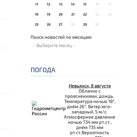
11
12
13
14
15
16
17
18
19
20
21
22
23
24
25
26
27
28
29
30
Поиск новостей по месяцам:
ПОГОДА
Невьянск, 8 августа
Облачно с
прояснениями, дождь.
Температура ночью 18°,
днём 26°. Ветер юго-
западный, 5 м/с.
Атмосферное давление
ночью 734 мм рт.ст.,
днём 735 мм
рт.ст.Вероятность