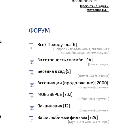
осадков 81%
Прогноз на 3 дня и
метеокарты...
ФОРУМ
ь
Всё? Походу -да [6]
[Вопросы и предложения, связанные с
дальнейшим развитием ресурса]
За готовность спасибо. [14]
[Поиск людей]
Беседка в сад [5]
[Дом & Сад & Огород]
Ассоциации (продолжение) [2000]
[Общение форумчан]
МОЕ ЗВЕРЬЁ [732]
[Общение форумчан]
Вакцинация [12]
[Общение форумчан]
а
Ваши любимые фильмы [729]
[Музыка & Фильмы & Игры]