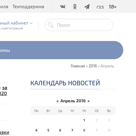
rss
18+
вила
Техподдержка
чный кабинет
 и регистрация
бомы
Главная
»
2016
»
Апрель
КАЛЕНДАРЬ НОВОСТЕЙ
»
за
020
«
Апрель 2016
»
Пн
Вт
Ср
Чт
Пт
Сб
Вс
1
2
3
4
5
6
7
8
9
10
озки