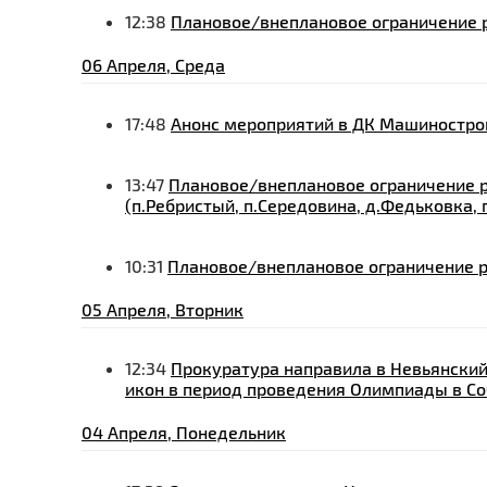
12:38
Плановое/внеплановое ограничение р
06 Апреля, Среда
17:48
Анонс мероприятий в ДК Машиностро
13:47
Плановое/внеплановое ограничение р
(п.Ребристый, п.Середовина, д.Федьковка, 
10:31
Плановое/внеплановое ограничение р
05 Апреля, Вторник
12:34
Прокуратура направила в Невьянский
икон в период проведения Олимпиады в Со
04 Апреля, Понедельник