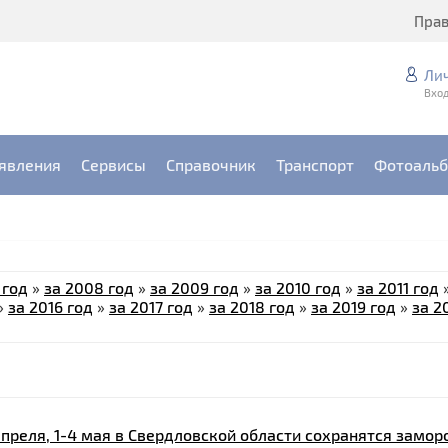
Пра
Ли
Вход
явления
Сервисы
Справочник
Транспорт
Фотоаль
 год
»
за 2008 год
»
за 2009 год
»
за 2010 год
»
за 2011 год
»
за 2016 год
»
за 2017 год
»
за 2018 год
»
за 2019 год
»
за 2
преля, 1-4 мая в Свердловской области сохранятся замор