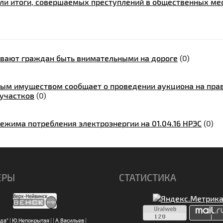
ли итоги, совершаемых преступлений в общественных ме
ывают граждан быть внимательными на дороге
(0)
ым имуществом сообщает о проведении аукциона на пра
участков
(0)
ежима потребления электроэнергии на 01.04.16 НРЭС
(0)
ЕРЫ
СТАТИСТИКА
да"
|
Ю.Непокрытая
|
|
А.Васильев
|