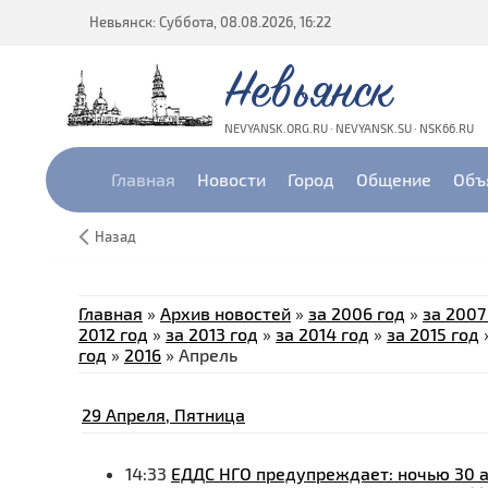
Невьянск: Суббота, 08.08.2026, 16:22
Невьянск
NEVYANSK.ORG.RU · NEVYANSK.SU · NSK66.RU
Главная
Новости
Город
Общение
Объ
Назад
Главная
»
Архив новостей
»
за 2006 год
»
за 2007
2012 год
»
за 2013 год
»
за 2014 год
»
за 2015 год
год
»
2016
»
Апрель
29 Апреля, Пятница
14:33
ЕДДС НГО предупреждает: ночью 30 а