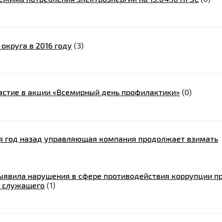
округа в 2016 году
(3)
астие в акции «Всемирный день профилактики»
(0)
ая год назад управляющая компания продолжает взимать
ыявила нарушения в сфере противодействия коррупции п
о служащего
(1)