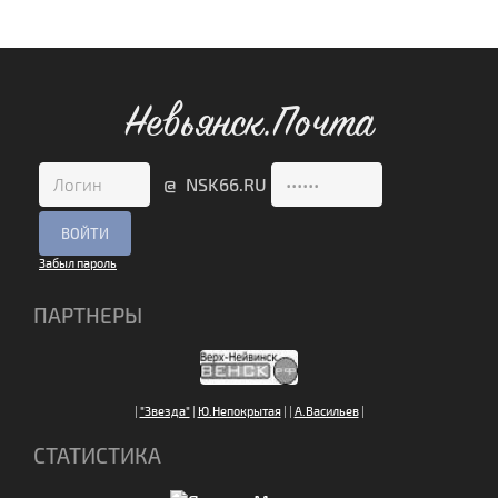
Невьянск.Почта
@ NSK66.RU
Забыл пароль
ПАРТНЕРЫ
|
"Звезда"
|
Ю.Непокрытая
|
|
А.Васильев
|
СТАТИСТИКА