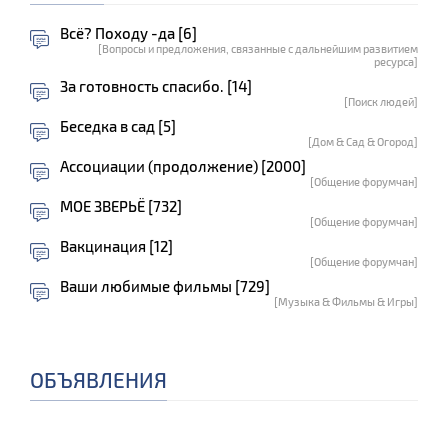
Всё? Походу -да [6]
[Вопросы и предложения, связанные с дальнейшим развитием
ресурса]
За готовность спасибо. [14]
[Поиск людей]
Беседка в сад [5]
[Дом & Сад & Огород]
Ассоциации (продолжение) [2000]
[Общение форумчан]
МОЕ ЗВЕРЬЁ [732]
[Общение форумчан]
Вакцинация [12]
[Общение форумчан]
Ваши любимые фильмы [729]
[Музыка & Фильмы & Игры]
ОБЪЯВЛЕНИЯ