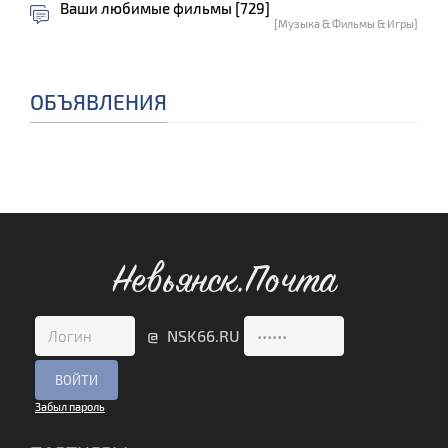
Ваши любимые фильмы [729]
[Музыка & Фильмы & Игры]
ОБЪЯВЛЕНИЯ
Невьянск.Почта
@ NSK66.RU
Забыл пароль