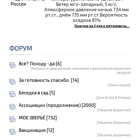
Ветер юго-западный, 5 м/с.
Атмосферное давление ночью 734 мм
рт.ст., днём 735 мм рт.ст.Вероятность
осадков 81%
Прогноз на 3 дня и метеокарты...
ФОРУМ
Всё? Походу -да [6]
[Вопросы и предложения, связанные с дальнейшим развитием
ресурса]
За готовность спасибо. [14]
[Поиск людей]
Беседка в сад [5]
[Дом & Сад & Огород]
Ассоциации (продолжение) [2000]
[Общение форумчан]
МОЕ ЗВЕРЬЁ [732]
[Общение форумчан]
Вакцинация [12]
[Общение форумчан]