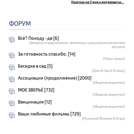
Прогноз на 3 дня и метеокарты...
ФОРУМ
Всё? Походу -да [6]
[Вопросы и предложения, связанные с дальнейшим развитием
ресурса]
За готовность спасибо. [14]
[Поиск людей]
Беседка в сад [5]
[Дом & Сад & Огород]
Ассоциации (продолжение) [2000]
[Общение форумчан]
МОЕ ЗВЕРЬЁ [732]
[Общение форумчан]
Вакцинация [12]
[Общение форумчан]
Ваши любимые фильмы [729]
[Музыка & Фильмы & Игры]