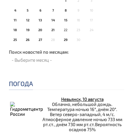
1
2
3
4
5
6
7
8
9
10
11
12
13
14
15
16
17
18
19
20
21
22
23
24
25
26
27
28
29
30
Поиск новостей по месяцам:
ПОГОДА
Невьянск, 10 августа
Облачно, небольшой дождь.
Температура ночью 16°, днём 20°.
Ветер северо-западный, 4 м/с.
Атмосферное давление ночью 733 мм
рт.ст., днём 730 мм рт.ст.Вероятность
осадков 75%