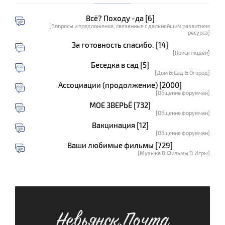
Всё? Походу -да [6]
[Вопросы и предложения, связанные с дальнейшим развитием
ресурса]
За готовность спасибо. [14]
[Поиск людей]
Беседка в сад [5]
[Дом & Сад & Огород]
Ассоциации (продолжение) [2000]
[Общение форумчан]
МОЕ ЗВЕРЬЁ [732]
[Общение форумчан]
Вакцинация [12]
[Общение форумчан]
Ваши любимые фильмы [729]
[Музыка & Фильмы & Игры]
Невьянск.Почта