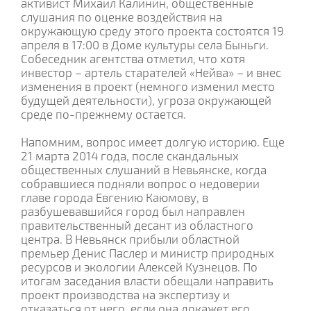
активист Михаил Калинин, общественные
слушания по оценке воздействия на
окружающую среду этого проекта состоятся 19
апреля в 17:00 в Доме культуры села Быньги.
Собеседник агентства отметил, что хотя
инвестор – артель старателей «Нейва» – и внес
изменения в проект (немного изменил место
будущей деятельности), угроза окружающей
среде по-прежнему остается.
Напомним, вопрос имеет долгую историю. Еще
21 марта 2014 года, после скандальных
общественных слушаний в Невьянске, когда
собравшиеся подняли вопрос о недоверии
главе города Евгению Каюмову, в
разбушевавшийся город был направлен
правительственный десант из областного
центра. В Невьянск прибыли областной
премьер Денис Паслер и министр природных
ресурсов и экологии Алексей Кузнецов. По
итогам заседания власти обещали направить
проект производства на экспертизу и
отказаться от него, если она докажет его