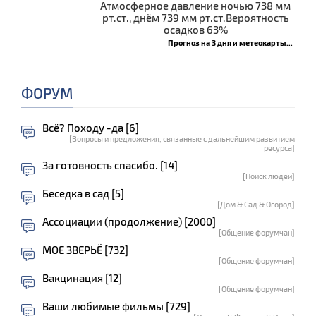
Атмосферное давление ночью 738 мм
рт.ст., днём 739 мм рт.ст.Вероятность
осадков 63%
Прогноз на 3 дня и метеокарты...
ФОРУМ
Всё? Походу -да [6]
[Вопросы и предложения, связанные с дальнейшим развитием
ресурса]
За готовность спасибо. [14]
[Поиск людей]
Беседка в сад [5]
[Дом & Сад & Огород]
Ассоциации (продолжение) [2000]
[Общение форумчан]
МОЕ ЗВЕРЬЁ [732]
[Общение форумчан]
Вакцинация [12]
[Общение форумчан]
Ваши любимые фильмы [729]