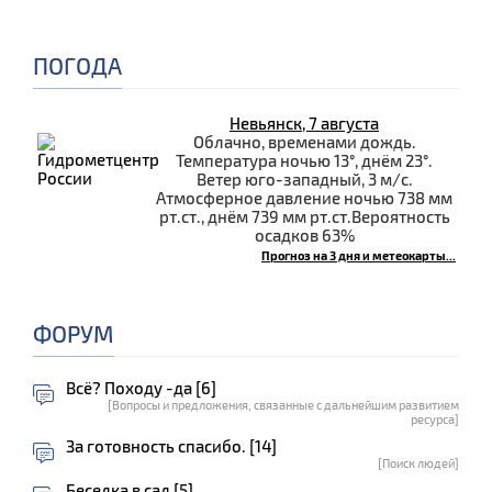
ПОГОДА
Невьянск, 7 августа
Облачно, временами дождь.
Температура ночью 13°, днём 23°.
Ветер юго-западный, 3 м/с.
Атмосферное давление ночью 738 мм
рт.ст., днём 739 мм рт.ст.Вероятность
осадков 63%
Прогноз на 3 дня и метеокарты...
ФОРУМ
Всё? Походу -да [6]
[Вопросы и предложения, связанные с дальнейшим развитием
ресурса]
За готовность спасибо. [14]
[Поиск людей]
Беседка в сад [5]