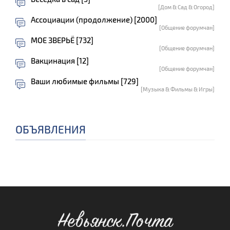
[Дом & Сад & Огород]
Ассоциации (продолжение) [2000]
[Общение форумчан]
МОЕ ЗВЕРЬЁ [732]
[Общение форумчан]
Вакцинация [12]
[Общение форумчан]
Ваши любимые фильмы [729]
[Музыка & Фильмы & Игры]
ОБЪЯВЛЕНИЯ
Невьянск.Почта