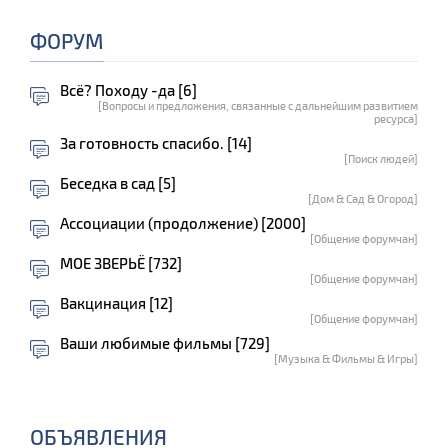
ФОРУМ
Всё? Походу -да [6]
[Вопросы и предложения, связанные с дальнейшим развитием
ресурса]
За готовность спасибо. [14]
[Поиск людей]
Беседка в сад [5]
[Дом & Сад & Огород]
Ассоциации (продолжение) [2000]
[Общение форумчан]
МОЕ ЗВЕРЬЁ [732]
[Общение форумчан]
Вакцинация [12]
[Общение форумчан]
Ваши любимые фильмы [729]
[Музыка & Фильмы & Игры]
ОБЪЯВЛЕНИЯ