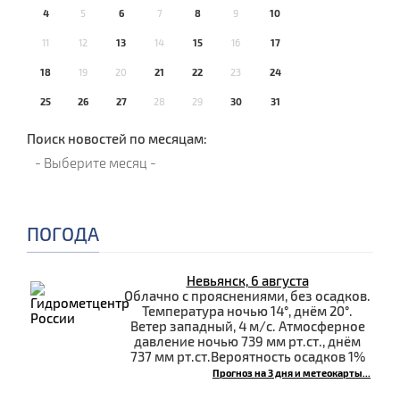
4
5
6
7
8
9
10
11
12
13
14
15
16
17
18
19
20
21
22
23
24
25
26
27
28
29
30
31
Поиск новостей по месяцам:
ПОГОДА
Невьянск, 6 августа
Облачно с прояснениями, без осадков.
Температура ночью 14°, днём 20°.
Ветер западный, 4 м/с. Атмосферное
давление ночью 739 мм рт.ст., днём
737 мм рт.ст.Вероятность осадков 1%
Прогноз на 3 дня и метеокарты...