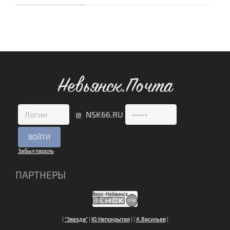
Невьянск.Почта
@ NSK66.RU
Забыл пароль
ПАРТНЕРЫ
|
"Звезда"
|
Ю.Непокрытая
|
|
А.Васильев
|