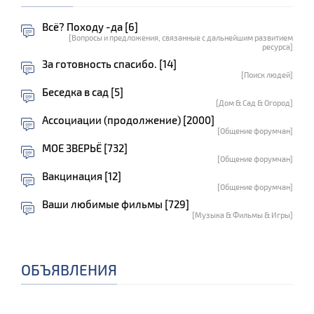
Всё? Походу -да [6]
[Вопросы и предложения, связанные с дальнейшим развитием
ресурса]
За готовность спасибо. [14]
[Поиск людей]
Беседка в сад [5]
[Дом & Сад & Огород]
Ассоциации (продолжение) [2000]
[Общение форумчан]
МОЕ ЗВЕРЬЁ [732]
[Общение форумчан]
Вакцинация [12]
[Общение форумчан]
Ваши любимые фильмы [729]
[Музыка & Фильмы & Игры]
ОБЪЯВЛЕНИЯ