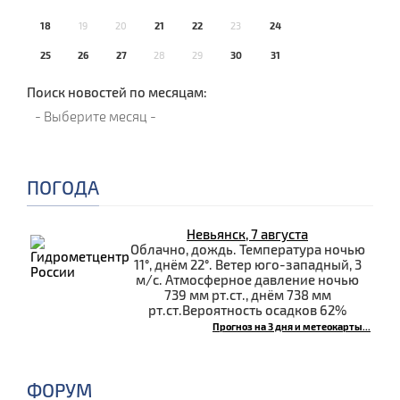
18
19
20
21
22
23
24
25
26
27
28
29
30
31
Поиск новостей по месяцам:
ПОГОДА
Невьянск, 7 августа
Облачно, дождь. Температура ночью
11°, днём 22°. Ветер юго-западный, 3
м/с. Атмосферное давление ночью
739 мм рт.ст., днём 738 мм
рт.ст.Вероятность осадков 62%
Прогноз на 3 дня и метеокарты...
ФОРУМ