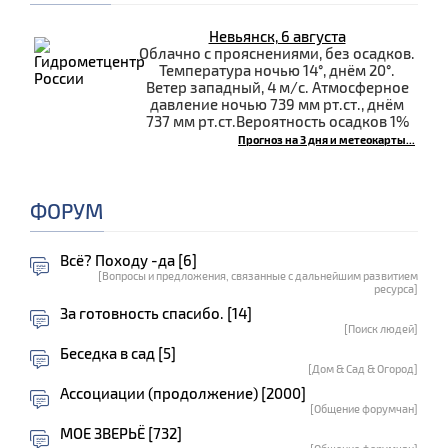
Невьянск, 6 августа
Облачно с прояснениями, без осадков.
Температура ночью 14°, днём 20°.
Ветер западный, 4 м/с. Атмосферное
давление ночью 739 мм рт.ст., днём
737 мм рт.ст.Вероятность осадков 1%
Прогноз на 3 дня и метеокарты...
ФОРУМ
Всё? Походу -да [6]
[Вопросы и предложения, связанные с дальнейшим развитием
ресурса]
За готовность спасибо. [14]
[Поиск людей]
Беседка в сад [5]
[Дом & Сад & Огород]
Ассоциации (продолжение) [2000]
[Общение форумчан]
МОЕ ЗВЕРЬЁ [732]