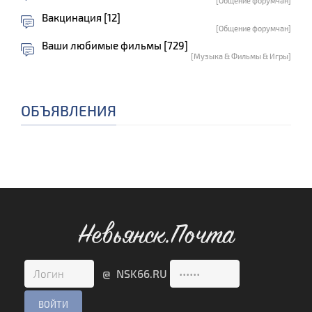
[Общение форумчан]
Вакцинация [12]
[Общение форумчан]
Ваши любимые фильмы [729]
[Музыка & Фильмы & Игры]
ОБЪЯВЛЕНИЯ
Невьянск.Почта
@ NSK66.RU