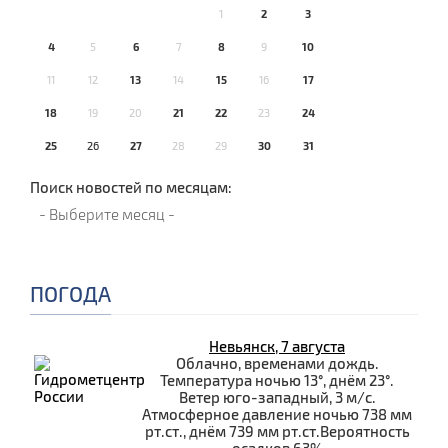
1
2
3
4
5
6
7
8
9
10
11
12
13
14
15
16
17
18
19
20
21
22
23
24
25
26
27
28
29
30
31
Поиск новостей по месяцам:
ПОГОДА
Невьянск, 7 августа
Облачно, временами дождь.
Температура ночью 13°, днём 23°.
Ветер юго-западный, 3 м/с.
Атмосферное давление ночью 738 мм
рт.ст., днём 739 мм рт.ст.Вероятность
осадков 63%