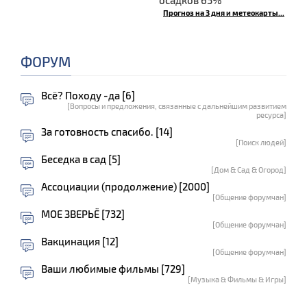
Прогноз на 3 дня и метеокарты...
ФОРУМ
Всё? Походу -да [6]
[Вопросы и предложения, связанные с дальнейшим развитием
ресурса]
За готовность спасибо. [14]
[Поиск людей]
Беседка в сад [5]
[Дом & Сад & Огород]
Ассоциации (продолжение) [2000]
[Общение форумчан]
МОЕ ЗВЕРЬЁ [732]
[Общение форумчан]
Вакцинация [12]
[Общение форумчан]
Ваши любимые фильмы [729]
[Музыка & Фильмы & Игры]