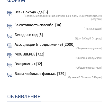
Всё? Походу -да [6]
[Вопросы и предложения, связанные с дальнейшим развитием
ресурса]
За готовность спасибо. [14]
[Поиск людей]
Беседка в сад [5]
[Дом & Сад & Огород]
Ассоциации (продолжение) [2000]
[Общение форумчан]
МОЕ ЗВЕРЬЁ [732]
[Общение форумчан]
Вакцинация [12]
[Общение форумчан]
Ваши любимые фильмы [729]
[Музыка & Фильмы & Игры]
ОБЪЯВЛЕНИЯ