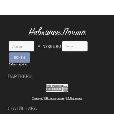
Невьянск.Почта
@ NSK66.RU
Забыл пароль
ПАРТНЕРЫ
|
"Звезда"
|
Ю.Непокрытая
|
|
А.Васильев
|
СТАТИСТИКА