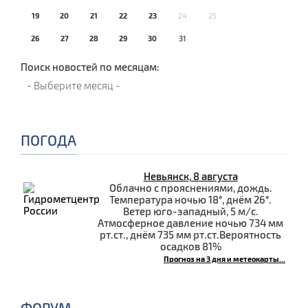
19
20
21
22
23
24
25
26
27
28
29
30
31
Поиск новостей по месяцам:
ПОГОДА
Невьянск, 8 августа
Облачно с прояснениями, дождь.
Температура ночью 18°, днём 26°.
Ветер юго-западный, 5 м/с.
Атмосферное давление ночью 734 мм
рт.ст., днём 735 мм рт.ст.Вероятность
осадков 81%
Прогноз на 3 дня и метеокарты...
ФОРУМ