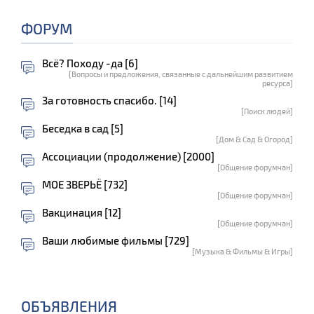
ФОРУМ
Всё? Походу -да [6]
[Вопросы и предложения, связанные с дальнейшим развитием
ресурса]
За готовность спасибо. [14]
[Поиск людей]
Беседка в сад [5]
[Дом & Сад & Огород]
Ассоциации (продолжение) [2000]
[Общение форумчан]
МОЕ ЗВЕРЬЁ [732]
[Общение форумчан]
Вакцинация [12]
[Общение форумчан]
Ваши любимые фильмы [729]
[Музыка & Фильмы & Игры]
ОБЪЯВЛЕНИЯ