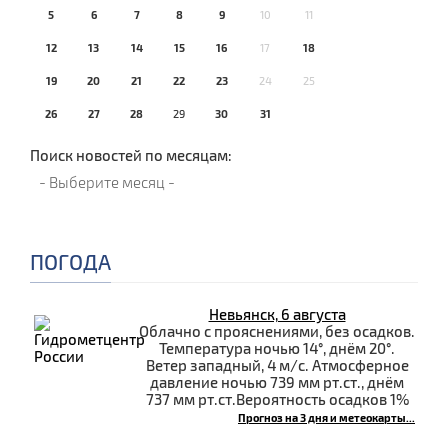
5
6
7
8
9
10
11
12
13
14
15
16
17
18
19
20
21
22
23
24
25
26
27
28
29
30
31
Поиск новостей по месяцам:
ПОГОДА
Невьянск, 6 августа
Облачно с прояснениями, без осадков.
Температура ночью 14°, днём 20°.
Ветер западный, 4 м/с. Атмосферное
давление ночью 739 мм рт.ст., днём
737 мм рт.ст.Вероятность осадков 1%
Прогноз на 3 дня и метеокарты...