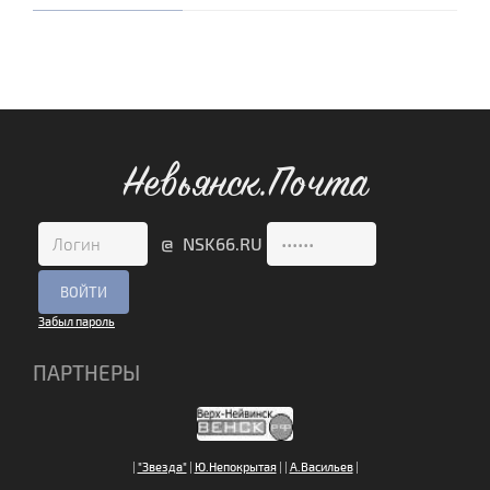
Невьянск.Почта
@ NSK66.RU
Забыл пароль
ПАРТНЕРЫ
|
"Звезда"
|
Ю.Непокрытая
|
|
А.Васильев
|