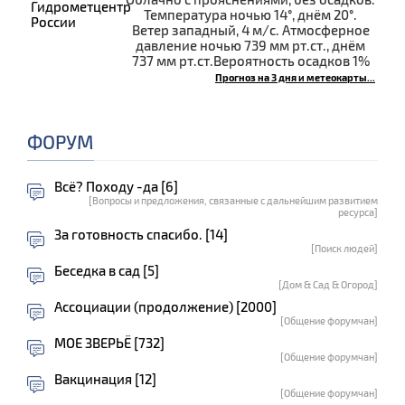
Температура ночью 14°, днём 20°.
Ветер западный, 4 м/с. Атмосферное
давление ночью 739 мм рт.ст., днём
737 мм рт.ст.Вероятность осадков 1%
Прогноз на 3 дня и метеокарты...
ФОРУМ
Всё? Походу -да [6]
[Вопросы и предложения, связанные с дальнейшим развитием
ресурса]
За готовность спасибо. [14]
[Поиск людей]
Беседка в сад [5]
[Дом & Сад & Огород]
Ассоциации (продолжение) [2000]
[Общение форумчан]
МОЕ ЗВЕРЬЁ [732]
[Общение форумчан]
Вакцинация [12]
[Общение форумчан]