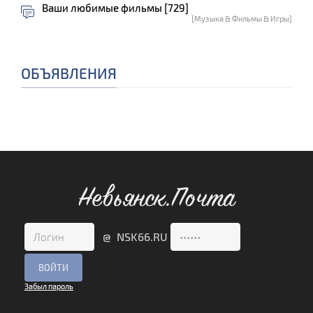
Ваши любимые фильмы [729]
[Музыка & Фильмы & Игры]
ОБЪЯВЛЕНИЯ
Невьянск.Почта
@ NSK66.RU
Забыл пароль