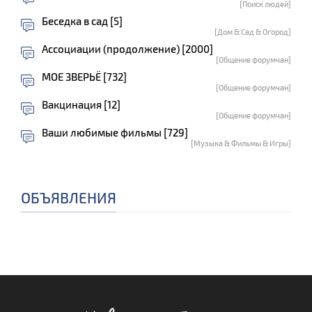
[Поиск людей]
Беседка в сад [5]
[Дом & Сад & Огород]
Ассоциации (продолжение) [2000]
[Общение форумчан]
МОЕ ЗВЕРЬЁ [732]
[Общение форумчан]
Вакцинация [12]
[Общение форумчан]
Ваши любимые фильмы [729]
[Музыка & Фильмы & Игры]
ОБЪЯВЛЕНИЯ