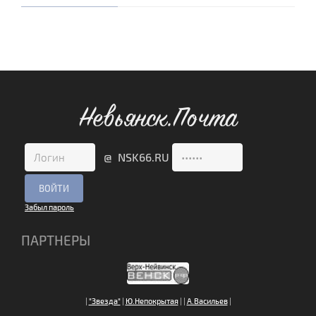
Невьянск.Почта
@ NSK66.RU
Забыл пароль
ПАРТНЕРЫ
|
"Звезда"
|
Ю.Непокрытая
|
|
А.Васильев
|