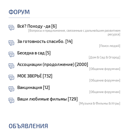
ФОРУМ
Всё? Походу -да [6]
[Вопросы и предложения, связанные с дальнейшим развитием
ресурса]
За готовность спасибо. [14]
[Поиск людей]
Беседка в сад [5]
[Дом & Сад & Огород]
Ассоциации (продолжение) [2000]
[Общение форумчан]
МОЕ ЗВЕРЬЁ [732]
[Общение форумчан]
Вакцинация [12]
[Общение форумчан]
Ваши любимые фильмы [729]
[Музыка & Фильмы & Игры]
ОБЪЯВЛЕНИЯ