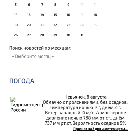
5
6
7
8
9
10
11
12
13
14
15
16
17
18
19
20
21
22
23
24
25
26
27
28
29
30
31
Поиск новостей по месяцам:
ПОГОДА
Невьянск, 6 августа
Облачно с прояснениями, без осадков.
Температура ночью 14°, днём 21°.
Ветер западный, 4 м/с. Атмосферное
давление ночью 738 мм рт.ст., днём
737 мм рт.ст.Вероятность осадков 5%
Прогноз на 3 дня и метеокарты...