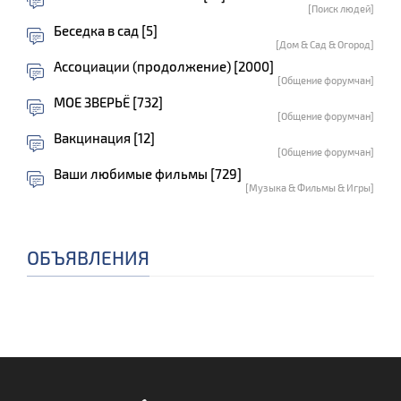
[Поиск людей]
Беседка в сад [5]
[Дом & Сад & Огород]
Ассоциации (продолжение) [2000]
[Общение форумчан]
МОЕ ЗВЕРЬЁ [732]
[Общение форумчан]
Вакцинация [12]
[Общение форумчан]
Ваши любимые фильмы [729]
[Музыка & Фильмы & Игры]
ОБЪЯВЛЕНИЯ