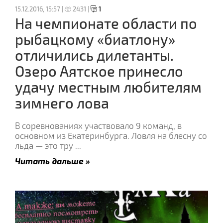
15.12.2016, 15:57 |
2431 |
1
На чемпионате области по
рыбацкому «биатлону»
отличились дилетанты.
Озеро Аятское принесло
удачу местным любителям
зимнего лова
В соревнованиях участвовало 9 команд, в
основном из Екатеринбурга. Ловля на блесну со
льда — это тру
...
Читать дальше »