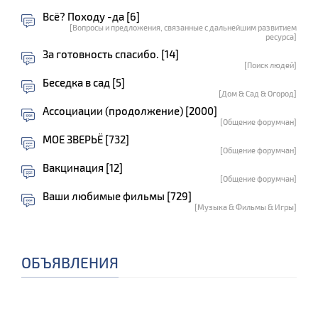
Всё? Походу -да [6]
[Вопросы и предложения, связанные с дальнейшим развитием
ресурса]
За готовность спасибо. [14]
[Поиск людей]
Беседка в сад [5]
[Дом & Сад & Огород]
Ассоциации (продолжение) [2000]
[Общение форумчан]
МОЕ ЗВЕРЬЁ [732]
[Общение форумчан]
Вакцинация [12]
[Общение форумчан]
Ваши любимые фильмы [729]
[Музыка & Фильмы & Игры]
ОБЪЯВЛЕНИЯ