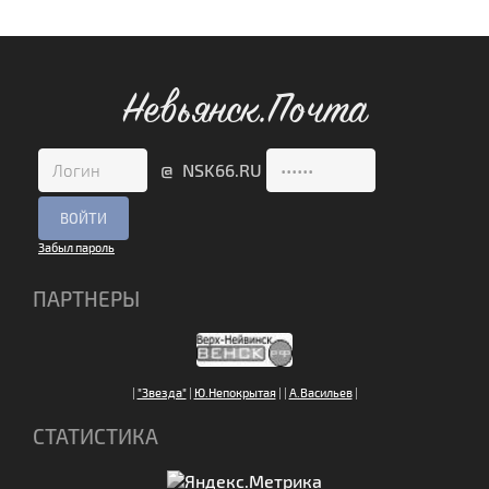
Невьянск.Почта
@ NSK66.RU
Забыл пароль
ПАРТНЕРЫ
|
"Звезда"
|
Ю.Непокрытая
|
|
А.Васильев
|
СТАТИСТИКА