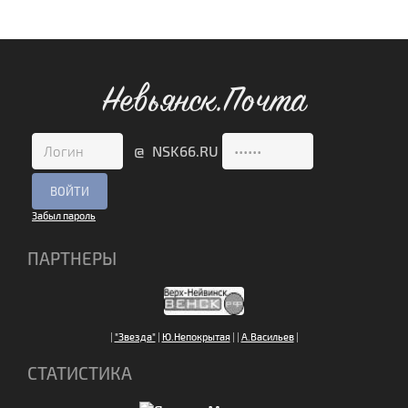
Невьянск.Почта
@ NSK66.RU
Забыл пароль
ПАРТНЕРЫ
|
"Звезда"
|
Ю.Непокрытая
|
|
А.Васильев
|
СТАТИСТИКА