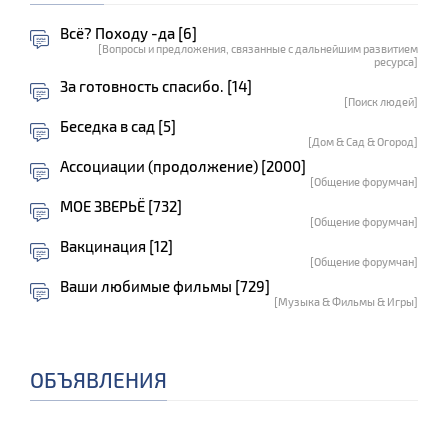
Всё? Походу -да [6]
[Вопросы и предложения, связанные с дальнейшим развитием
ресурса]
За готовность спасибо. [14]
[Поиск людей]
Беседка в сад [5]
[Дом & Сад & Огород]
Ассоциации (продолжение) [2000]
[Общение форумчан]
МОЕ ЗВЕРЬЁ [732]
[Общение форумчан]
Вакцинация [12]
[Общение форумчан]
Ваши любимые фильмы [729]
[Музыка & Фильмы & Игры]
ОБЪЯВЛЕНИЯ