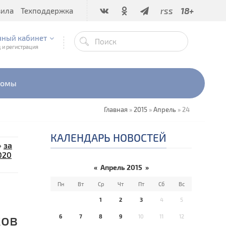
rss
18+
вила
Техподдержка
чный кабинет
 и регистрация
бомы
Главная
»
2015
»
Апрель
»
24
КАЛЕНДАРЬ НОВОСТЕЙ
»
за
020
«
Апрель 2015
»
Пн
Вт
Ср
Чт
Пт
Сб
Вс
1
2
3
4
5
ков
6
7
8
9
10
11
12