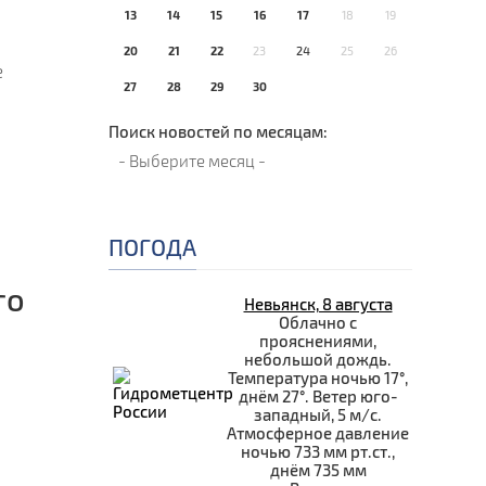
13
14
15
16
17
18
19
20
21
22
23
24
25
26
е
27
28
29
30
Поиск новостей по месяцам:
ПОГОДА
го
Невьянск, 8 августа
Облачно с
прояснениями,
небольшой дождь.
Температура ночью 17°,
днём 27°. Ветер юго-
западный, 5 м/с.
Атмосферное давление
ночью 733 мм рт.ст.,
днём 735 мм