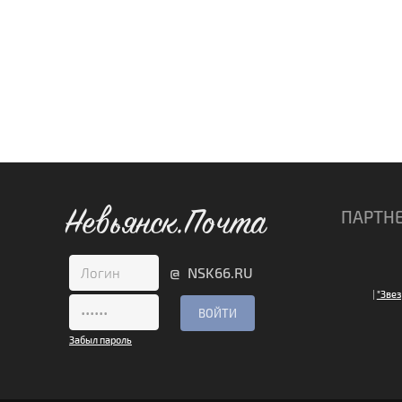
Невьянск.Почта
ПАРТН
@ NSK66.RU
|
"Звез
Забыл пароль