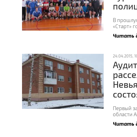
поли
В прошлу
«Старт» г
Читать 
24.04.2015, 1
Аудит
рассе
Невья
состо
Первый з
области 
Читать 