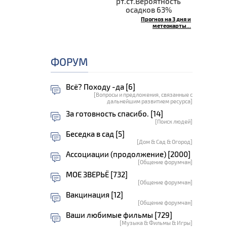
рт.ст.Вероятность
осадков 63%
Прогноз на 3 дня и
метеокарты...
ФОРУМ
Всё? Походу -да [6]
[Вопросы и предложения, связанные с
дальнейшим развитием ресурса]
За готовность спасибо. [14]
[Поиск людей]
Беседка в сад [5]
[Дом & Сад & Огород]
Ассоциации (продолжение) [2000]
[Общение форумчан]
МОЕ ЗВЕРЬЁ [732]
[Общение форумчан]
Вакцинация [12]
[Общение форумчан]
Ваши любимые фильмы [729]
[Музыка & Фильмы & Игры]