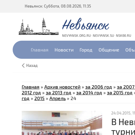
Невьянск: Суббота, 08.08.2026, 11:35
Невьянск
NEVYANSK.ORG.RU · NEVYANSK.SU · NSK66.RU
Главная
Новости
Город
Общение
Объ
Назад
Главная
»
Архив новостей
»
за 2006 год
»
за 2007
2012 год
»
за 2013 год
»
за 2014 год
»
за 2015 год
год
»
2015
»
Апрель
»
24
24.04.2015, 11
В Нев
турни