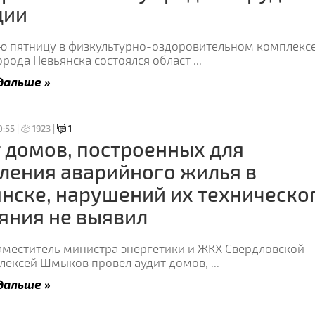
ции
ю пятницу в физкультурно-оздоровительном комплекс
орода Невьянска состоялся област
...
дальше »
0:55 |
1923 |
1
 домов, построенных для
ления аварийного жилья в
нске, нарушений их техническо
яния не выявил
аместитель министра энергетики и ЖКХ Свердловской
Алексей Шмыков провел аудит домов,
...
дальше »