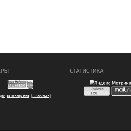
ЕРЫ
СТАТИСТИКА
да"
|
Ю.Непокрытая
|
|
А.Васильев
|