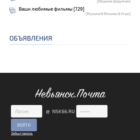
[Общение форумчан]
Ваши любимые фильмы [729]
[Музыка & Фильмы & Игры]
ОБЪЯВЛЕНИЯ
Невьянск.Почта
@ NSK66.RU
Забыл пароль