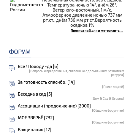
Температура ночью 14°, днём 26°.
Ветер юго-восточный, 1 м/с.
Атмосферное давление ночью 737 мм
рт.ст., днём 736 мм рт.ст.Вероятность
осадков 1%
Прогноз на 3 дня и метеокарты...
ФОРУМ
Всё? Походу -да [6]
[Вопросы и предложения, связанные с дальнейшим развитием
ресурса]
За готовность спасибо. [14]
[Поиск людей]
Беседка в сад [5]
[Дом & Сад & Огород]
Ассоциации (продолжение) [2000]
[Общение форумчан]
МОЕ ЗВЕРЬЁ [732]
[Общение форумчан]
Вакцинация [12]