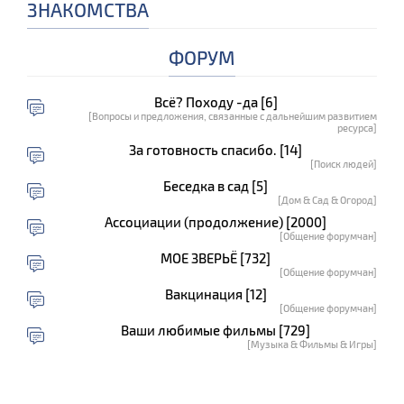
ЗНАКОМСТВА
ФОРУМ
Всё? Походу -да [6]
[Вопросы и предложения, связанные с дальнейшим развитием
ресурса]
За готовность спасибо. [14]
[Поиск людей]
Беседка в сад [5]
[Дом & Сад & Огород]
Ассоциации (продолжение) [2000]
[Общение форумчан]
МОЕ ЗВЕРЬЁ [732]
[Общение форумчан]
Вакцинация [12]
[Общение форумчан]
Ваши любимые фильмы [729]
[Музыка & Фильмы & Игры]