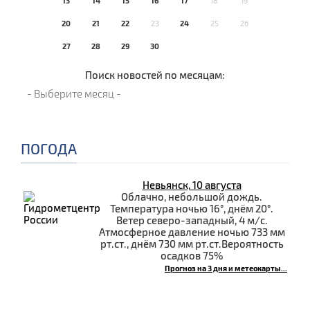
13
14
15
16
17
18
19
20
21
22
23
24
25
26
27
28
29
30
Поиск новостей по месяцам:
ПОГОДА
Невьянск, 10 августа
Облачно, небольшой дождь.
Температура ночью 16°, днём 20°.
Ветер северо-западный, 4 м/с.
Атмосферное давление ночью 733 мм
рт.ст., днём 730 мм рт.ст.Вероятность
осадков 75%
Прогноз на 3 дня и метеокарты...