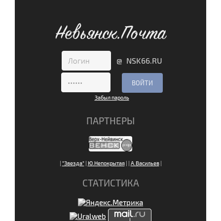
Невьянск.Почта
@ NSK66.RU
Забыл пароль
ПАРТНЕРЫ
|
"Звезда"
|
Ю.Непокрытая
|
|
А.Васильев
|
СТАТИСТИКА