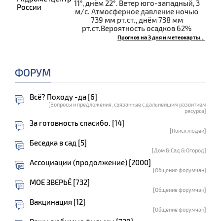
11°, днём 22°. Ветер юго-западный, 3
м/с. Атмосферное давление ночью
739 мм рт.ст., днём 738 мм
рт.ст.Вероятность осадков 62%
Прогноз на 3 дня и метеокарты...
ФОРУМ
Всё? Походу -да [6]
[Вопросы и предложения, связанные с дальнейшим развитием
ресурса]
За готовность спасибо. [14]
[Поиск людей]
Беседка в сад [5]
[Дом & Сад & Огород]
Ассоциации (продолжение) [2000]
[Общение форумчан]
МОЕ ЗВЕРЬЁ [732]
[Общение форумчан]
Вакцинация [12]
[Общение форумчан]