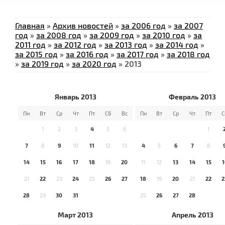
Главная
»
Архив новостей
»
за 2006 год
»
за 2007
год
»
за 2008 год
»
за 2009 год
»
за 2010 год
»
за
2011 год
»
за 2012 год
»
за 2013 год
»
за 2014 год
»
за 2015 год
»
за 2016 год
»
за 2017 год
»
за 2018 год
»
за 2019 год
»
за 2020 год
»
2013
Январь 2013
Февраль 2013
Пн
Вт
Ср
Чт
Пт
Сб
Вс
Пн
Вт
Ср
Чт
Пт
С
1
2
3
4
5
6
1
7
8
9
10
11
12
13
4
5
6
7
8
14
15
16
17
18
19
20
11
12
13
14
15
1
21
22
23
24
25
26
27
18
19
20
21
22
2
28
29
30
31
25
26
27
28
Март 2013
Апрель 2013