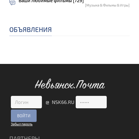
Ваши любимые фильмы [729]
[Музыка & Фильмы & Игры]
ОБЪЯВЛЕНИЯ
Невьянск.Почта
@ NSK66.RU
Забыл пароль
ПАРТНЕРЫ