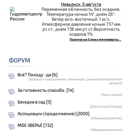
Невьянск, 9 августа
Переменная облачность, без осадков.
Температура ночью 14°, днём 26°.
Ветер юго-восточный, 1 м/с.
Атмосферное давление ночью 737 мм
рт.ст., днём 736 мм рт.ст.Вероятность
осадков 1%
Прогноз на 3 дня и метеокарты...
ФОРУМ
Всё? Походу -да [6]
[Вопросы и предложения, связанные с дальнейшим развитием
ресурса]
За готовность спасибо. [14]
[Поиск людей]
Беседка в сад [5]
[Дом & Сад & Огород]
Ассоциации (продолжение) [2000]
[Общение форумчан]
МОЕ ЗВЕРЬЁ [732]
[Общение форумчан]