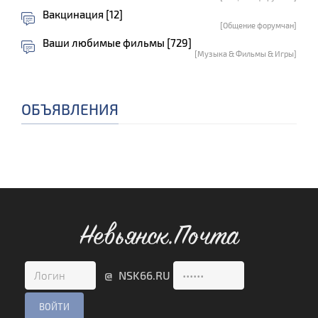
Вакцинация [12]
[Общение форумчан]
Ваши любимые фильмы [729]
[Музыка & Фильмы & Игры]
ОБЪЯВЛЕНИЯ
Невьянск.Почта
@ NSK66.RU