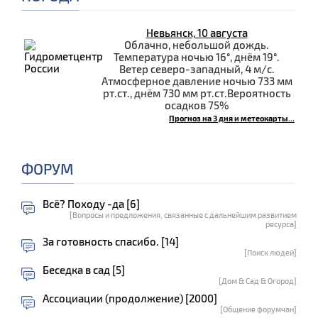
Невьянск, 10 августа
Облачно, небольшой дождь.
Температура ночью 16°, днём 19°.
Ветер северо-западный, 4 м/с.
Атмосферное давление ночью 733 мм
рт.ст., днём 730 мм рт.ст.Вероятность
осадков 75%
Прогноз на 3 дня и метеокарты...
ФОРУМ
Всё? Походу -да [6]
[Вопросы и предложения, связанные с дальнейшим развитием
ресурса]
За готовность спасибо. [14]
[Поиск людей]
Беседка в сад [5]
[Дом & Сад & Огород]
Ассоциации (продолжение) [2000]
[Общение форумчан]