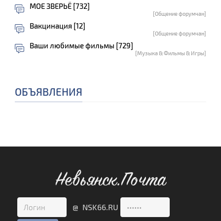
МОЕ ЗВЕРЬЁ [732]
[Общение форумчан]
Вакцинация [12]
[Общение форумчан]
Ваши любимые фильмы [729]
[Музыка & Фильмы & Игры]
ОБЪЯВЛЕНИЯ
Невьянск.Почта
@ NSK66.RU