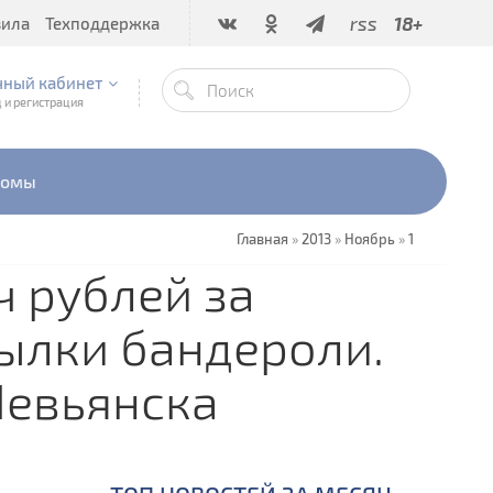
rss
18+
вила
Техподдержка
чный кабинет
 и регистрация
бомы
Главная
»
2013
»
Ноябрь
»
1
ч рублей за
ылки бандероли.
Невьянска