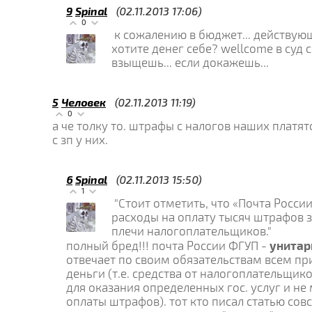
9
Spinal
(02.11.2013 17:06)
0
к сожалению в бюджет... действующ
хотите денег себе? wellcome в суд 
взыщешь... если докажешь...
5
Человек
(02.11.2013 11:19)
0
а че толку то. штрафы с налогов наших платя
с зп у них.
6
Spinal
(02.11.2013 15:50)
1
"Стоит отметить, что «Почта Росси
расходы на оплату тысяч штрафов 
плечи налогоплательщиков."
унита
полный бред!!! почта России ФГУП -
отвечает по своим обязательствам всем п
деньги (т.е. средства от налогоплательщико
для оказания определенных гос. услуг и не
оплаты штрафов). тот кто писал статью сов