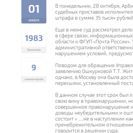
01
В понедельник, 28 октября, Ар
судебных приставов исполнител
штрафа в сумме 35 тысяч рубле
НОЯБРЯ
Еще в июне суд рассмотрел дел
в сфере связи, информационных
1983
области к ФГУП «Почта России».
административной ответственност
Просмотра
нарушением условий, предусмо
Поводом для обращения Управле
9
заявлению Ошкурковой Т.Т. Жит
однако, в Москву она была дост
комментариев
пересылки, установленный поста
В данном случае этот срок был п
свою вину в правонарушении, но 
совершенное правонарушение не 
доводы неубедительными и ошт
состоит « …не в наступлении ка
пренебрежительном отношении 
говорится в решении суда.