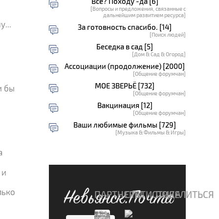
Всё? Походу -да [6]
[Вопросы и предложения, связанные с
дальнейшим развитием ресурса]
...
За готовность спасибо. [14]
[Поиск людей]
Беседка в сад [5]
[Дом & Сад & Огород]
Ассоциации (продолжение) [2000]
[Общение форумчан]
МОЕ ЗВЕРЬЁ [732]
и бы
[Общение форумчан]
Вакцинация [12]
[Общение форумчан]
Ваши любимые фильмы [729]
[Музыка & Фильмы & Игры]
а
 и
лько
Невьянск.Почта
ПАРТНЕРЫ
СТАТИСТИКА
ПОДЕЛИТЬСЯ