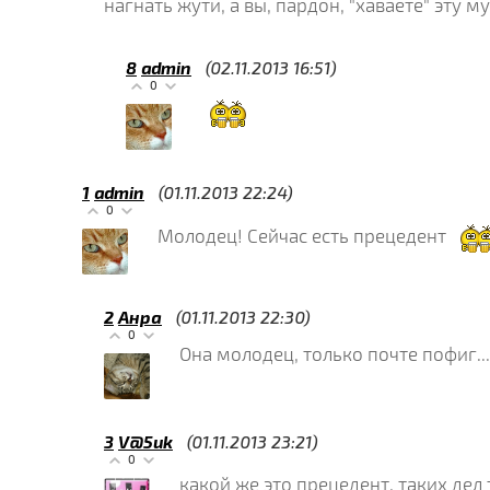
нагнать жути, а вы, пардон, "хаваете" эту м
8
admin
(02.11.2013 16:51)
0
1
admin
(01.11.2013 22:24)
0
Молодец! Сейчас есть прецедент
2
Анра
(01.11.2013 22:30)
0
Она молодец, только почте пофиг...
3
V@5uk
(01.11.2013 23:21)
0
какой же это прецедент, таких дел