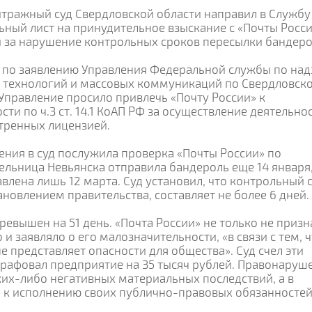
битражный суд Свердловской области направил в Службу
ьный лист на принудительное взыскание с «Почты Росс
й за нарушение контрольных сроков пересылки бандеро
о по заявлению Управления Федеральной службы по над
 технологий и массовых коммуникаций по Свердловск
 Управление просило привлечь «Почту России» к
и по ч.3 ст. 14.1 КоАП РФ за осуществление деятельнос
тренных лицензией.
ния в суд послужила проверка «Почты России» по
ельница Невьянска отправила бандероль еще 14 января
авлена лишь 12 марта. Суд установил, что контрольный 
новлением правительства, составляет не более 6 дней.
ревышен на 51 день. «Почта России» не только не призн
и заявляло о его малозначительности, «в связи с тем, 
представляет опасности для общества». Суд счел эти
рафовал предприятие на 35 тысяч рублей. Правонаруш
ких-либо негативных материальных последствий, а в
к исполнению своих публично-правовых обязанностей»