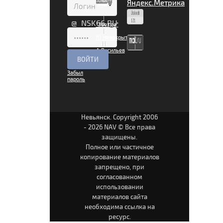
|
@ NSK66.RU
"Звезда"
|
Ю.Непокрытая
|
|
А.Васильев
|
Забыл
пароль
Невьянск. Copyright 2006
- 2026 NAV © Все права
защищены.
Полное или частичное
копирование материалов
запрещено, при
согласованном
использовании
материалов сайта
необходима ссылка на
ресурс.