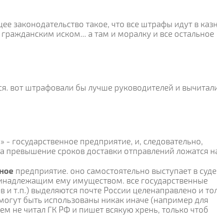
ее законодательство такое, что все штрафы идут в казну
с гражданским иском... а там и моралку и все остальное
тся. вот штрафовали бы лучше руководителей и вычитал
и» - государственное предприятие, и, следовательно,
за превышение сроков доставки отправлений ложатся н
рное
предприятие. оно самостоятельно выступает в суде
ринадлежащим ему имуществом. все государственные
в и т.п.) выделяются почте России целенаправлено и то
 могут быть использованы никак иначе (например для
сем не читал ГК РФ и пишет всякую хрень, только чтоб