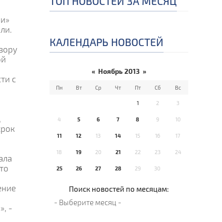
ТОП НОВОСТЕЙ ЗА МЕСЯЦ
ии»
ли.
КАЛЕНДАРЬ НОВОСТЕЙ
зору
ой
«
Ноябрь 2013
»
ти с
Пн
Вт
Ср
Чт
Пт
Сб
Вс
1
2
3
,
4
5
6
7
8
9
10
срок
11
12
13
14
15
16
17
18
19
20
21
22
23
24
ала
что
25
26
27
28
29
30
ение
Поиск новостей по месяцам:
, -