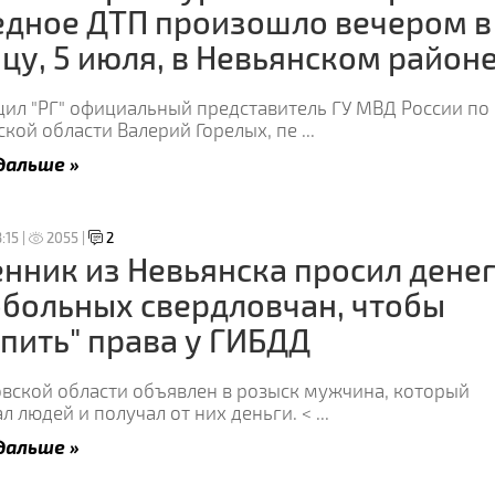
едное ДТП произошло вечером в
цу, 5 июля, в Невьянском район
щил "РГ" официальный представитель ГУ МВД России по
кой области Валерий Горелых, пе
...
дальше »
:15 |
2055 |
2
ник из Невьянска просил денег
больных свердловчан, чтобы
пить" права у ГИБДД
овской области объявлен в розыск мужчина, который
 людей и получал от них деньги. <
...
дальше »