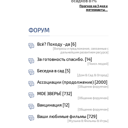
осадков 81%
Прогноз на 3 дня и
метеокарты...
ФОРУМ
Всё? Походу -да [6]
[Вопросы и предложения, связанные с
дальнейшим развитием ресурса]
За готовность спасибо. [14]
[Поиск людей]
Беседка в сад [5]
[Дом & Сад & Огород]
Ассоциации (продолжение) [2000]
[Общение форумчан]
МОЕ ЗВЕРЬЁ [732]
[Общение форумчан]
Вакцинация [12]
[Общение форумчан]
Ваши любимые фильмы [729]
[Музыка & Фильмы & Игры]