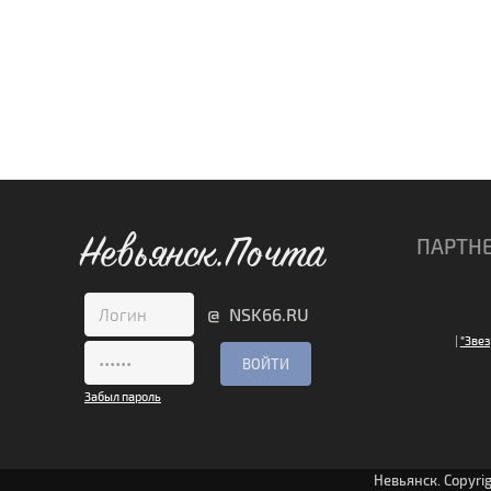
Невьянск.Почта
ПАРТН
@ NSK66.RU
|
"Звез
Забыл пароль
Невьянск. Copyri