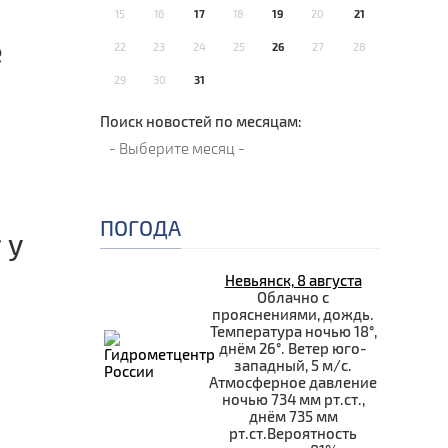
15
16
17
18
19
20
21
е
22
23
24
25
26
27
28
29
30
31
Поиск новостей по месяцам:
ПОГОДА
 у
Невьянск, 8 августа
Облачно с
прояснениями, дождь.
Температура ночью 18°,
днём 26°. Ветер юго-
западный, 5 м/с.
Атмосферное давление
ночью 734 мм рт.ст.,
днём 735 мм
рт.ст.Вероятность