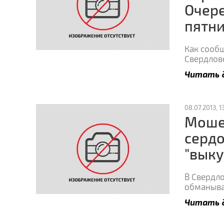
Очер
пятни
Как сооб
Свердловс
Читать 
08.07.2013, 13
Мошен
сердо
"выку
В Свердл
обманывал
Читать 