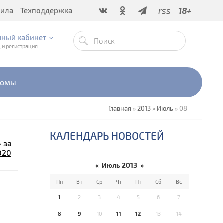
rss
18+
вила
Техподдержка
чный кабинет
 и регистрация
бомы
Главная
»
2013
»
Июль
»
08
КАЛЕНДАРЬ НОВОСТЕЙ
»
за
020
«
Июль 2013
»
Пн
Вт
Ср
Чт
Пт
Сб
Вс
1
2
3
4
5
6
7
8
9
10
11
12
13
14