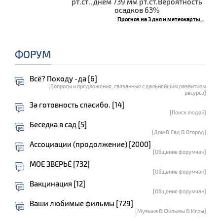
рт.ст., днём 739 мм рт.ст.Вероятность
осадков 63%
Прогноз на 3 дня и метеокарты...
ФОРУМ
Всё? Походу -да [6]
[Вопросы и предложения, связанные с дальнейшим развитием
ресурса]
За готовность спасибо. [14]
[Поиск людей]
Беседка в сад [5]
[Дом & Сад & Огород]
Ассоциации (продолжение) [2000]
[Общение форумчан]
МОЕ ЗВЕРЬЁ [732]
[Общение форумчан]
Вакцинация [12]
[Общение форумчан]
Ваши любимые фильмы [729]
[Музыка & Фильмы & Игры]