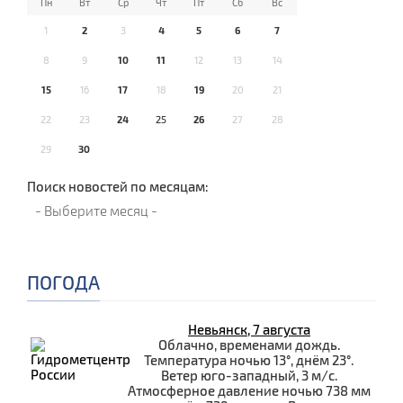
Пн
Вт
Ср
Чт
Пт
Сб
Вс
1
2
3
4
5
6
7
8
9
10
11
12
13
14
15
16
17
18
19
20
21
22
23
24
25
26
27
28
29
30
Поиск новостей по месяцам:
ПОГОДА
Невьянск, 7 августа
Облачно, временами дождь.
Температура ночью 13°, днём 23°.
Ветер юго-западный, 3 м/с.
Атмосферное давление ночью 738 мм