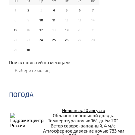
Пн
Вт
Ср
Чт
Пт
Сб
Вс
1
2
3
4
5
6
7
8
9
10
11
12
13
14
15
16
17
18
19
20
21
22
23
24
25
26
27
28
29
30
Поиск новостей по месяцам:
ПОГОДА
Невьянск, 10 августа
Облачно, небольшой дождь.
Температура ночью 16°, днём 20°.
Ветер северо-западный, 4 м/с.
Атмосферное давление ночью 733 мм