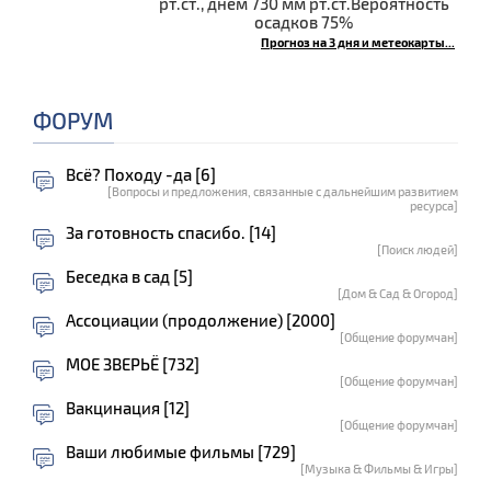
рт.ст., днём 730 мм рт.ст.Вероятность
осадков 75%
Прогноз на 3 дня и метеокарты...
ФОРУМ
Всё? Походу -да [6]
[Вопросы и предложения, связанные с дальнейшим развитием
ресурса]
За готовность спасибо. [14]
[Поиск людей]
Беседка в сад [5]
[Дом & Сад & Огород]
Ассоциации (продолжение) [2000]
[Общение форумчан]
МОЕ ЗВЕРЬЁ [732]
[Общение форумчан]
Вакцинация [12]
[Общение форумчан]
Ваши любимые фильмы [729]
[Музыка & Фильмы & Игры]