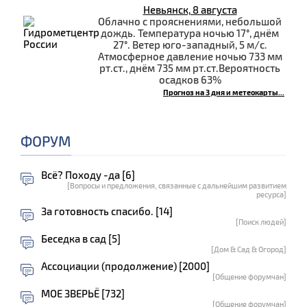
Невьянск, 8 августа
Облачно с прояснениями, небольшой
дождь. Температура ночью 17°, днём
27°. Ветер юго-западный, 5 м/с.
Атмосферное давление ночью 733 мм
рт.ст., днём 735 мм рт.ст.Вероятность
осадков 63%
Прогноз на 3 дня и метеокарты...
ФОРУМ
Всё? Походу -да [6]
[Вопросы и предложения, связанные с дальнейшим развитием
ресурса]
За готовность спасибо. [14]
[Поиск людей]
Беседка в сад [5]
[Дом & Сад & Огород]
Ассоциации (продолжение) [2000]
[Общение форумчан]
МОЕ ЗВЕРЬЁ [732]
[Общение форумчан]