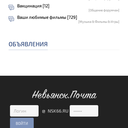
Вакцинация [12]
[Общение форумчан]
Ваши любимые фильмы [729]
[Музыка & Фильмы & Игры]
ОБЪЯВЛЕНИЯ
Невьянск.Почта
@ NSK66.RU