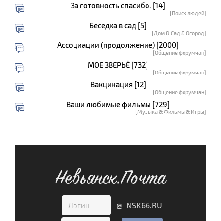
За готовность спасибо. [14]
[Поиск людей]
Беседка в сад [5]
[Дом & Сад & Огород]
Ассоциации (продолжение) [2000]
[Общение форумчан]
МОЕ ЗВЕРЬЁ [732]
[Общение форумчан]
Вакцинация [12]
[Общение форумчан]
Ваши любимые фильмы [729]
[Музыка & Фильмы & Игры]
Невьянск.Почта
@ NSK66.RU