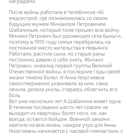
наградами.
После войны работала в Челябинске-40
медсестрой, где познакомилась со своим
будущим мужем Михаилом Петровичем
Шабалиным, который тоже прошел всю войну.
Михаил Петрович был уроженцем села Быньги,
поэтому в 1955 году семья перебралась на
постоянное место жительства в Невьянск.
Работали, растили сына, но старые раны
постоянно давали о себе знать. Михаил
Петрович, инвалид первой группы Великой
Отечественной войны, в последние годы своей
жизни тяжело болел. И Анна Георгиевна
самоотверженно ухаживала за ним, сама
лечила, делала уколы, стараясь облегчить его
боль.
Вот уже несколько лет А.Шабалина живет одна.
В течение последних шести лет совсем не
выходит из квартиры, болят ноги, но, как
всегда, остается бойцом. Военной закалки
хватило на всю жизнь: каждое утро для Анны
Георгиевны начинается с часовой гимнастики, с