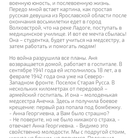
военную юность, и послевоенную жизнь.
Передо мной встает картина, как простая
русская девушка из Ярославской области после
окончания восьмилетки едет в город
Волховстрой, что на реке Ладоге, поступать в
медицинское училище. И вот ее мечта сбылась!
Она – студентка, будет учиться на медсестру, а
затем работать и помогать людям!
Но война разрушила все планы. Аня
возвращается домой, работает в госпитале. В
сентябре 1941 года ей исполнилось 18 лет, а в
феврале 1942 года она уже на Северо-
Западном фронте. Поселок Старая Русса. В
нескольких километрах от передовой –
армейский госпиталь. И она – молоденькая
медсестра Анечка. Здесь и получила боевое
крещение: первый раз попала под бомбежку.
- Анна Георгиевна, а Вам было страшно?
- Не поверите, но не было никакого страха, -
отвечает Анна Георгиевна. - Видимо это
свойственно молодости. Мы с подругой стоим,
никуда не бежим, не прячемся. Подскочил