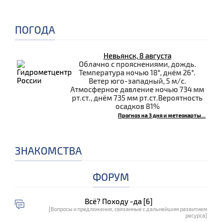
ПОГОДА
Невьянск, 8 августа
Облачно с прояснениями, дождь.
Температура ночью 18°, днём 26°.
Ветер юго-западный, 5 м/с.
Атмосферное давление ночью 734 мм
рт.ст., днём 735 мм рт.ст.Вероятность
осадков 81%
Прогноз на 3 дня и метеокарты...
ЗНАКОМСТВА
ФОРУМ
Всё? Походу -да [6]
[Вопросы и предложения, связанные с дальнейшим развитием
ресурса]