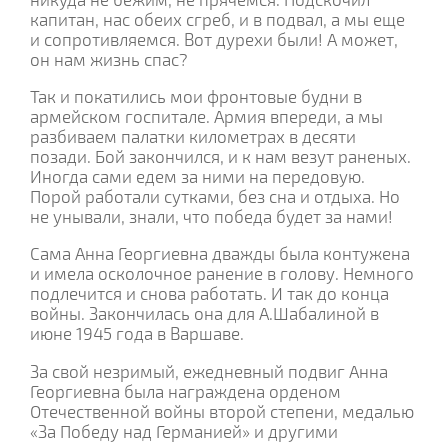
капитан, нас обеих сгреб, и в подвал, а мы еще
и сопротивляемся. Вот дурехи были! А может,
он нам жизнь спас?
Так и покатились мои фронтовые будни в
армейском госпитале. Армия впереди, а мы
разбиваем палатки километрах в десяти
позади. Бой закончился, и к нам везут раненых.
Иногда сами едем за ними на передовую.
Порой работали сутками, без сна и отдыха. Но
не унывали, знали, что победа будет за нами!
Сама Анна Георгиевна дважды была контужена
и имела осколочное ранение в голову. Немного
подлечится и снова работать. И так до конца
войны. Закончилась она для А.Шабалиной в
июне 1945 года в Варшаве.
За свой незримый, ежедневный подвиг Анна
Георгиевна была награждена орденом
Отечественной войны второй степени, медалью
«За Победу над Германией» и другими