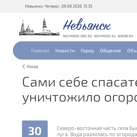
Невьянск: Четверг, 06.08.2026, 15:35
Невьянск
NEVYANSK.ORG.RU · NEVYANSK.SU · NSK66.RU
Главная
Новости
Город
Общение
Объ
Назад
Сами себе спасат
уничтожило огор
30
Северо-восточная часть села Бы
луга. Вода разлилась по огород