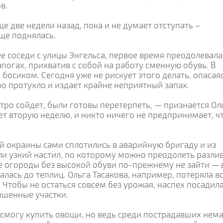
в.
ще две недели назад, пока и не думает отступать –
еще поднялась.
ее соседи с улицы Энгельса, первое время преодолевала
погах, прихватив с собой на работу сменную обувь. В
босиком. Сегодня уже не рискует этого делать, опасаяс
ро протухло и издает крайне неприятный запах.
тро сойдет, были готовы перетерпеть, — признается Ол
ет вторую неделю, и никто ничего не предпринимает, ч
й окраины сами сплотились в аварийную бригаду и из
и узкий настил, по которому можно преодолеть разли
ие огороды без высокой обуви по-прежнему не зайти — 
алась до теплиц. Ольга Тасакова, например, потеряла в
. Чтобы не остаться совсем без урожая, наспех посадил
ышенные участки.
 смогу купить овощи, но ведь среди пострадавших нем