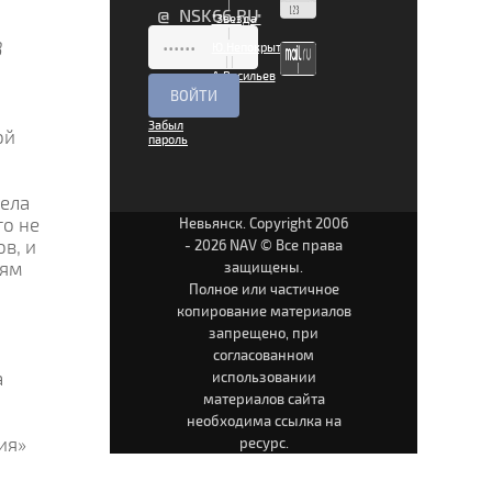
|
@ NSK66.RU
"Звезда"
|
В
Ю.Непокрытая
|
|
А.Васильев
|
Забыл
ой
пароль
дела
то не
Невьянск. Copyright 2006
в, и
- 2026 NAV © Все права
дям
защищены.
Полное или частичное
копирование материалов
запрещено, при
согласованном
а
использовании
материалов сайта
необходима ссылка на
ия»
ресурс.