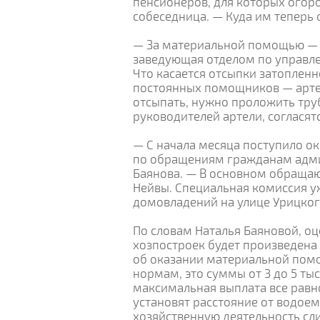
пенсионеров, для которых огор
собеседница. — Куда им теперь
— За материальной помощью — 
заведующая отделом по управл
Что касается отсыпки затопленн
постоянных помощников — артел
отсыпать, нужно проложить тру
руководителей артели, согласятс
— С начала месяца поступило о
по обращениям гражданам адми
Баянова. — В основном обращаю
Нейвы. Специальная комиссия у
домовладений на улице Урицког
По словам Наталья Баяновой, о
хозпостроек будет произведена
об оказании материальной пом
нормам, это суммы от 3 до 5 ты
максимальная выплата все равно
установят расстояние от водоем
хозяйственную деятельность сли