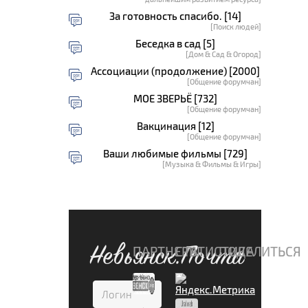
За готовность спасибо. [14]
[Поиск людей]
Беседка в сад [5]
[Дом & Сад & Огород]
Ассоциации (продолжение) [2000]
[Общение форумчан]
МОЕ ЗВЕРЬЁ [732]
[Общение форумчан]
Вакцинация [12]
[Общение форумчан]
Ваши любимые фильмы [729]
[Музыка & Фильмы & Игры]
Невьянск.Почта
ПАРТНЕРЫ
СТАТИСТИКА
ПОДЕЛИТЬСЯ