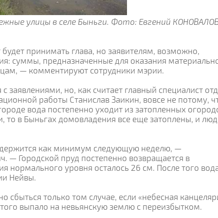
ежные улицы в селе Быньги. Фото: Евгений КОНОВАЛО
будет принимать глава, но заявителям, возможно,
ия: суммы, предназначенные для оказания материальн
цам, — комментируют сотрудники мэрии.
 с заявлениями, но, как считает главный специалист от
ционной работы Станислав Заикин, вовсе не потому, ч
городе вода постепенно уходит из затопленных огородо
, то в Быньгах домовладения все еще затоплены, и лю
одержится как минимум следующую неделю, —
ч. — Городской пруд постепенно возвращается в
я нормального уровня осталось 26 см. После того вод
ии Нейвы.
о сбыться только том случае, если «небесная канцеляр
з того выпало на невьянскую землю с переизбытком.