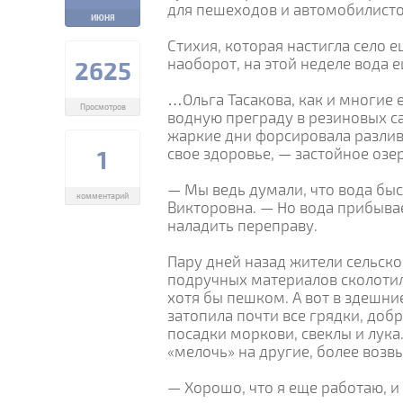
для пешеходов и автомобилисто
ИЮНЯ
Стихия, которая настигла село е
наоборот, на этой неделе вода 
2625
…Ольга Тасакова, как и многие 
Просмотров
водную преграду в резиновых са
жаркие дни форсировала разлив 
свое здоровье, — застойное озе
1
— Мы ведь думали, что вода быс
комментарий
Викторовна. — Но вода прибыва
наладить переправу.
Пару дней назад жители сельско
подручных материалов сколотил
хотя бы пешком. А вот в здешн
затопила почти все грядки, добр
посадки моркови, свеклы и лука
«мелочь» на другие, более возв
— Хорошо, что я еще работаю, и