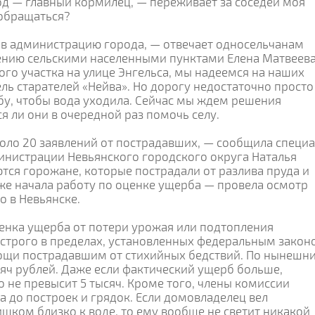
од — главный кормилец, — переживает за соседей моя
 обращаться?
в администрацию города, — отвечает односельчанам
ению сельскими населенными пунктами Елена Матвеева
ого участка на улице Энгельса, мы надеемся на наших
ь старателей «Нейва». Но дорогу недостаточно просто
бу, чтобы вода уходила. Сейчас мы ждем решения
я ли они в очередной раз помочь селу.
коло 20 заявлений от пострадавших, — сообщила специа
нистрации Невьянского городского округа Наталья
тся горожане, которые пострадали от разлива пруда и
же начала работу по оценке ущерба — провела осмотр
о в Невьянске.
ценка ущерба от потери урожая или подтопления
 строго в пределах, установленных федеральным закон
ощи пострадавшим от стихийных бедствий. По нынешн
сяч рублей. Даже если фактический ущерб больше,
 не превысит 5 тысяч. Кроме того, члены комиссии
а до построек и грядок. Если домовладелец вел
шком близко к воде, то ему вообще не светит никакой