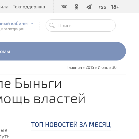
rss
18+
вила
Техподдержка
чный кабинет
 и регистрация
бомы
Главная
»
2015
»
Июнь
»
30
ле Быньги
мощь властей
ТОП НОВОСТЕЙ ЗА МЕСЯЦ
ные
путь