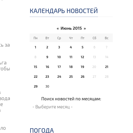
КАЛЕНДАРЬ НОВОСТЕЙ
«
Июнь 2015
»
Пн
Вт
Ср
Чт
Пт
Сб
Вс
ь за
1
2
3
4
5
6
7
8
9
10
11
12
13
14
ьга
15
16
17
18
19
20
21
тобы
22
23
24
25
26
27
28
29
30
в
вода
Поиск новостей по месяцам:
се
а
ало
ПОГОДА