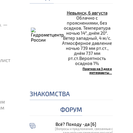
Невьянск, 6 августа
Облачно с
прояснениями, без
. —
осадков. Температура
ночью 14°, днём 20°.
Ветер западный, 4 м/с.
Атмосферное давление
ночью 739 мм рт.ст.,
днём 737 мм
рт.ст.Вероятность
лист
осадков 1%
Прогноз на 3 дня и
метеокарты...
ЗНАКОМСТВА
ом
им
ФОРУМ
Всё? Походу -да [6]
[Вопросы и предложения, связанные с
дальнейшим развитием ресурса]