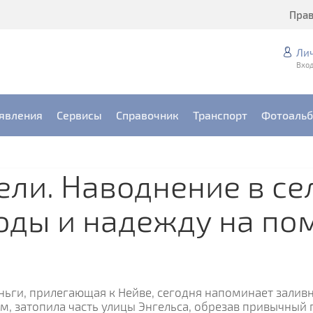
Пра
Ли
Вход
явления
Сервисы
Справочник
Транспорт
Фотоаль
ели. Наводнение в се
оды и надежду на по
ньги, прилегающая к Нейве, сегодня напоминает залив
ам, затопила часть улицы Энгельса, обрезав привычный 