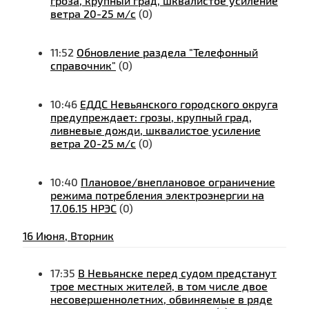
гроза, крупный град, шквалистое усиление
ветра 20-25 м/с
(0)
11:52
Обновление раздела "Телефонный
справочник"
(0)
10:46
ЕДДС Невьянского городского округа
предупреждает: грозы, крупный град,
ливневые дожди, шквалистое усиление
ветра 20-25 м/с
(0)
10:40
Плановое/внеплановое ограничение
режима потребления электроэнергии на
17.06.15 НРЭС
(0)
16 Июня, Вторник
17:35
В Невьянске перед судом предстанут
трое местных жителей, в том числе двое
несовершеннолетних, обвиняемые в ряде