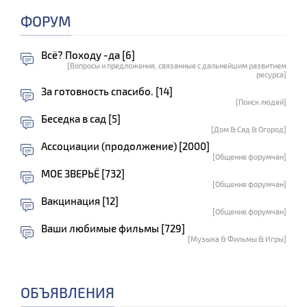
ФОРУМ
Всё? Походу -да [6]
[Вопросы и предложения, связанные с дальнейшим развитием
ресурса]
За готовность спасибо. [14]
[Поиск людей]
Беседка в сад [5]
[Дом & Сад & Огород]
Ассоциации (продолжение) [2000]
[Общение форумчан]
МОЕ ЗВЕРЬЁ [732]
[Общение форумчан]
Вакцинация [12]
[Общение форумчан]
Ваши любимые фильмы [729]
[Музыка & Фильмы & Игры]
ОБЪЯВЛЕНИЯ