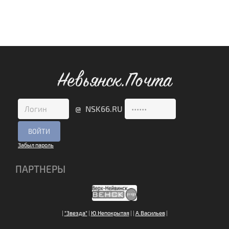
Невьянск.Почта
@ NSK66.RU
Забыл пароль
ПАРТНЕРЫ
|
"Звезда"
|
Ю.Непокрытая
|
|
А.Васильев
|