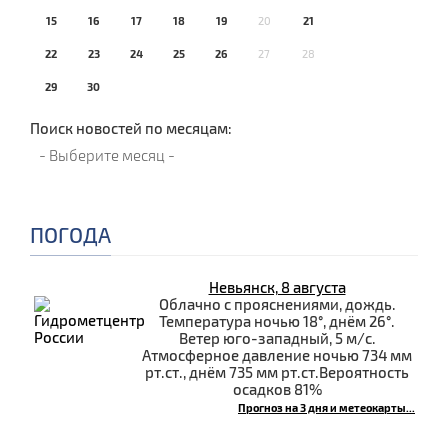
15
16
17
18
19
20
21
22
23
24
25
26
27
28
29
30
Поиск новостей по месяцам:
ПОГОДА
Невьянск, 8 августа
Облачно с прояснениями, дождь.
Температура ночью 18°, днём 26°.
Ветер юго-западный, 5 м/с.
Атмосферное давление ночью 734 мм
рт.ст., днём 735 мм рт.ст.Вероятность
осадков 81%
Прогноз на 3 дня и метеокарты...